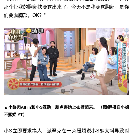
那个扯我的胸部快要露出来了，今天不是我要露胸部，是你
们要露胸部，OK？”
▲小鲜肉All in和小S互动，差点害她上衣掀起来。 （图/翻摄自小姐
不熙娣 YT）
小S立即要求换人，派翠克在一旁缓颊说小S躺太斜导致对