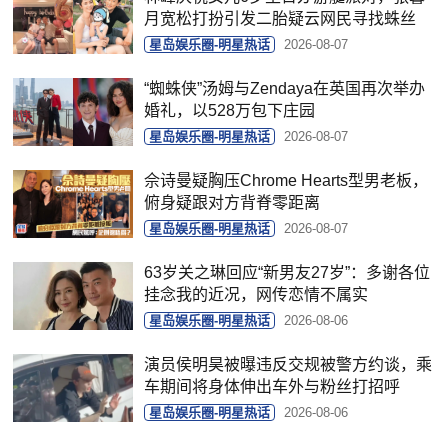
月宽松打扮引发二胎疑云网民寻找蛛丝
星岛娱乐圈-明星热话
2026-08-07
“蜘蛛侠”汤姆与Zendaya在英国再次举办
婚礼，以528万包下庄园
星岛娱乐圈-明星热话
2026-08-07
佘诗曼疑胸压Chrome Hearts型男老板，
俯身疑跟对方背脊零距离
星岛娱乐圈-明星热话
2026-08-07
63岁关之琳回应“新男友27岁”：多谢各位
挂念我的近况，网传恋情不属实
星岛娱乐圈-明星热话
2026-08-06
演员侯明昊被曝违反交规被警方约谈，乘
车期间将身体伸出车外与粉丝打招呼
星岛娱乐圈-明星热话
2026-08-06