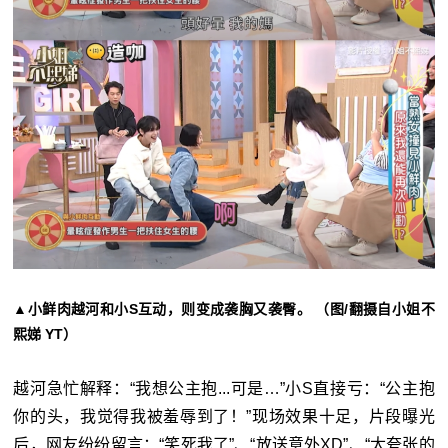
▲小鲜肉越河和小S互动，则变成袭胸又袭臀。 （图/翻摄自小姐不
熙娣 YT）
越河急忙解释：“我想公主抱...可是…”小S直接亏：“公主抱
你的头，我觉得我被羞辱到了！”现场效果十足，片段曝光
后，网友纷纷留言：“笑死我了”、“放送意外XD”、“太夸张的