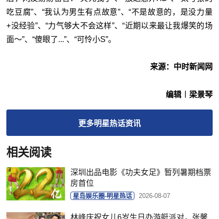
吃豆腐”、“我认为男生有点故意”、“不是故意的，是没力量
+没经验”、“力气够大不会这样”、“近期以来最让我爆笑的场
面～”、“傻眼了...”、“可怜小S”。
来源：中时新闻网
编辑︱梁景琴
更多
明星热话
资讯
相关阅读
深圳出品电影《功夫女足》暂列暑期档票
房首位
星岛娱乐圈-明星热话
2026-08-07
林峰庆祝女儿6岁生日办游艇派对，张馨