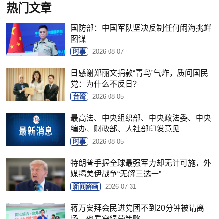
热门文章
国防部：中国军队坚决反制任何闹海挑衅
图谋
时事
2026-08-07
日感谢郑丽文捐款“青鸟”气炸，质问国民
党：为什么不反日？
台湾
2026-08-05
最高法、中央组织部、中央政法委、中央
编办、财政部、人社部印发意见
时事
2026-08-05
特朗普手握全球最强军力却无计可施，外
媒揭美伊战争“无解三选一”
新闻解画
2026-07-31
蒋万安拜会民进党团不到20分钟被请离
场，他看穿绿营策略