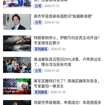
台湾
2026-07-31
高市早苗感谢各国慰问“独漏赖清德”
台湾
2026-07-31
特朗普刚停火，伊朗为何反而主动开战？
专家揭背后算计
新闻解画
2026-07-30
毒油案陈其迈怒问20%决策，卢秀燕证实
了，曝台湾当局有内鬼
台湾
2026-07-28
美军武器快打光了？高端武器库存告急，
专家最怕一事发生
新闻解画
2026-07-28
攻破世界级难题、申遗成功！本周我国多