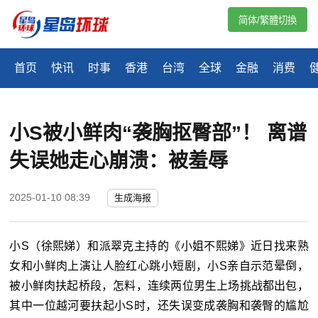
简体/繁體切換
首页
快讯
时事
香港
台湾
全球
金融
消费
小S被小鲜肉“袭胸抠臀部”！ 离谱
失误她走心崩溃：被羞辱
2025-01-10 08:39
生成海报
小S（徐熙娣）和派翠克主持的《小姐不熙娣》近日找来熟
女和小鲜肉上演让人脸红心跳小短剧，小S亲自示范晕倒，
被小鲜肉扶起桥段，怎料，连续两位男生上场挑战都出包，
其中一位越河要扶起小S时，还失误变成袭胸和袭臀的尴尬