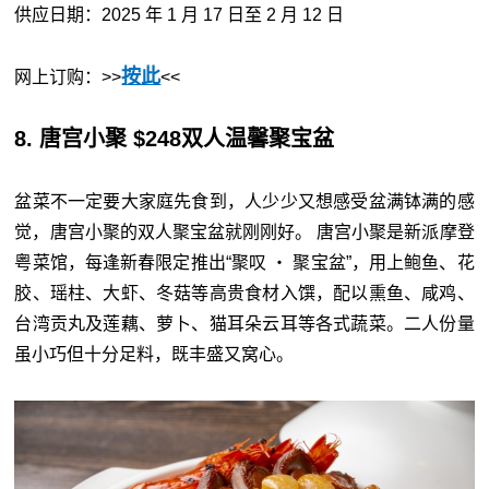
供应日期：2025 年 1 月 17 日至 2 月 12 日
按此
网上订购：>>
<<
8. 唐宫小聚 $248双人温馨聚宝盆
盆菜不一定要大家庭先食到，人少少又想感受盆满钵满的感
觉，唐宫小聚的双人聚宝盆就刚刚好。 唐宫小聚是新派摩登
粤菜馆，每逢新春限定推出“聚叹 ‧ 聚宝盆”，用上鲍鱼、花
胶、瑶柱、大虾、冬菇等高贵食材入馔，配以熏鱼、咸鸡、
台湾贡丸及莲藕、萝卜、猫耳朵云耳等各式蔬菜。二人份量
虽小巧但十分足料，既丰盛又窝心。