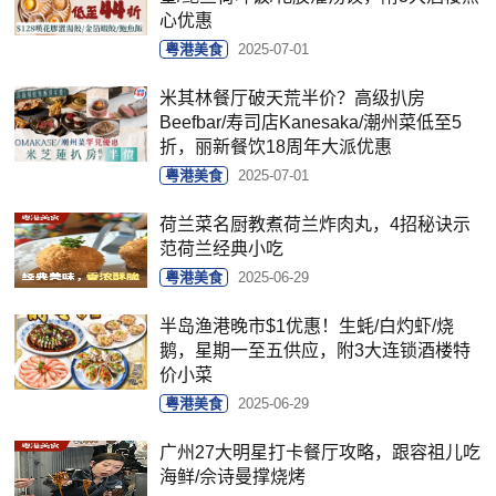
心优惠
粤港美食
2025-07-01
米其林餐厅破天荒半价？高级扒房
Beefbar/寿司店Kanesaka/潮州菜低至5
折，丽新餐饮18周年大派优惠
粤港美食
2025-07-01
荷兰菜名厨教煮荷兰炸肉丸，4招秘诀示
范荷兰经典小吃
粤港美食
2025-06-29
半岛渔港晚市$1优惠！生蚝/白灼虾/烧
鹅，星期一至五供应，附3大连锁酒楼特
价小菜
粤港美食
2025-06-29
广州27大明星打卡餐厅攻略，跟容祖儿吃
海鲜/佘诗曼撑烧烤