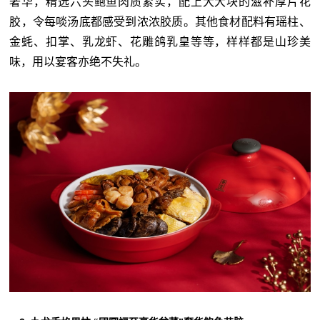
奢华，精选六头鲍鱼肉质紧实，配上大大块的滋补厚片花
胶，令每啖汤底都感受到浓浓胶质。其他食材配料有瑶柱、
金蚝、扣掌、乳龙虾、花雕鸽乳皇等等，样样都是山珍美
味，用以宴客亦绝不失礼。