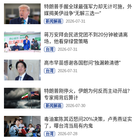
特朗普手握全球最强军力却无计可施，外
媒揭美伊战争“无解三选一”
新闻解画
2026-07-31
蒋万安拜会民进党团不到20分钟被请离
场，他看穿绿营策略
台湾
2026-07-31
高市早苗感谢各国慰问“独漏赖清德”
台湾
2026-07-31
特朗普刚停火，伊朗为何反而主动开战？
专家揭背后算计
新闻解画
2026-07-30
毒油案陈其迈怒问20%决策，卢秀燕证实
了，曝台湾当局有内鬼
台湾
2026-07-28