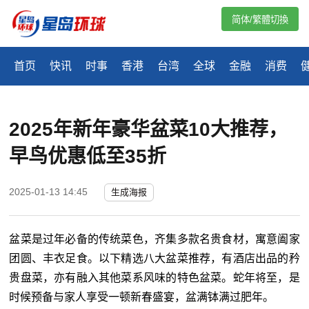
简体/繁體切換
首页
快讯
时事
香港
台湾
全球
金融
消费
2025年新年豪华盆菜10大推荐，
早鸟优惠低至35折
2025-01-13 14:45
生成海报
盆菜是过年必备的传统菜色，齐集多款名贵食材，寓意阖家
团圆、丰衣足食。以下精选八大盆菜推荐，有酒店出品的矜
贵盘菜，亦有融入其他菜系风味的特色盆菜。蛇年将至，是
时候预备与家人享受一顿新春盛宴，盆满钵满过肥年。