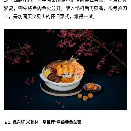
足十四款配料。当中原条酿鲮鱼是传统粤式名菜，烹煮过程
繁复，需先将鱼肉鱼皮分开，酿入馅料后再煎香，很考验刀
工，是坊间买少见少的怀旧菜式，难得一试。
▲1. 逸东轩 米其林一星推荐“星级鲍鱼盆菜”