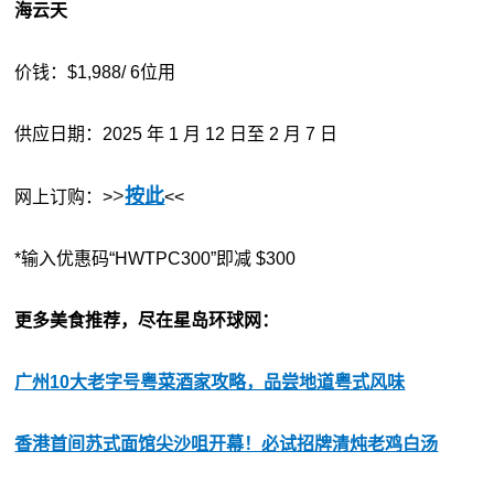
海云天
价钱：$1,988/ 6位用
供应日期：2025 年 1 月 12 日至 2 月 7 日
>
按此
网上订购：>
<<
*输入优惠码“HWTPC300”即减 $300
更多美食推荐，尽在星岛环球网：
广州10大老字号粤菜酒家攻略，品尝地道粤式风味
香港首间苏式面馆尖沙咀开幕！必试招牌清炖老鸡白汤