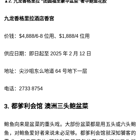
▲2. 九龙香格里拉 “团圆福至豪华盆菜”奢华鲍鱼花胶
九龙香格里拉酒店香宫
价钱：$4,888/6-8 位用、$1,888/4 位用
供应日期：即日起至 2025 年 2 月 12 日
地址：尖沙咀东么地道 64 号地下一层
电话：2733 8754
3. 都爹利会馆 澳洲三头鲍盆菜
鲍鱼向来是盆菜的重头戏。大部份盆菜都是用五头或六头鲍
鱼，对鲍鱼爱好者来说未必足够。都爹利会馆就深知饕客的