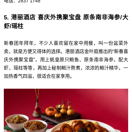
电话：2837 1748
5. 港丽酒店 喜庆外携聚宝盘 原条南非海参/大
虾/瑶柱
新春团年拜年，不少人喜欢留在家中用餐，叫一份盆菜外
卖，就是方便又得体的选择。港丽酒店金叶庭推出的“新春喜
庆外携聚宝盘”，用上蚝皇原只鲍鱼、原条南非海参，配大
虾、瑶柱等等，再加上秘制鲍汁熬煮，浓浓的鲍汁精华，一
加热香气四溢，很适合在家享用。