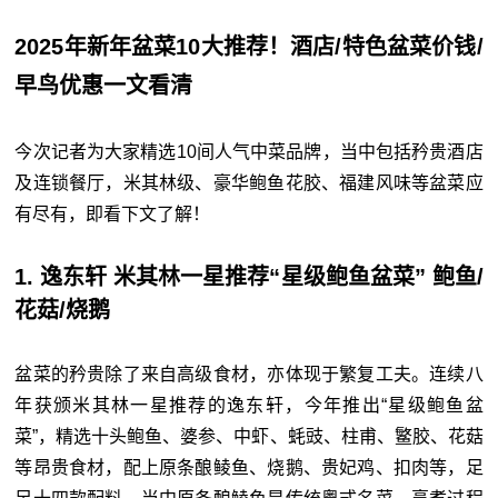
2025年新年盆菜10大推荐！酒店/特色盆菜价钱/
早鸟优惠一文看清
今次记者为大家精选10间人气中菜品牌，当中包括矜贵酒店
及连锁餐厅，米其林级、豪华鲍鱼花胶、福建风味等盆菜应
有尽有，即看下文了解！
1. 逸东轩 米其林一星推荐“星级鲍鱼盆菜” 鲍鱼/
花菇/烧鹅
盆菜的矜贵除了来自高级食材，亦体现于繁复工夫。连续八
年获颁米其林一星推荐的逸东轩，今年推出“星级鲍鱼盆
菜”，精选十头鲍鱼、婆参、中虾、蚝豉、柱甫、鳘胶、花菇
等昂贵食材，配上原条酿鲮鱼、烧鹅、贵妃鸡、扣肉等，足