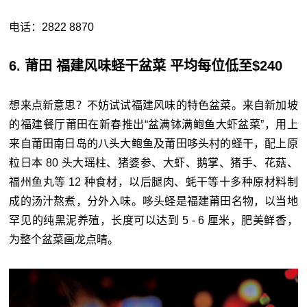
电话：2822 8870
6. 莆田 福建风味蛏干盆菜 平均每位低至$240
想来点新意思？不妨试试福建风味的特色盆菜。来自新加坡
的福建餐厅莆田在新春推出“盆满钵满鲍鱼大虾盆菜”，用上
来自莆田南日岛的八头大鲍鱼及莆田哆头村的蛏干，配上原
粒日本 80 头大瑶柱、猪婆参、大虾、鹅掌、猪手、花菇、
福州鱼丸等 12 种食材，以后腿肉、蚝干等十多种原材料制
成的汤汁熬煮，分外入味。哆头蛏是福建莆田名物，以当地
罕见的纯黑泥养殖，长度可以达到 5 - 6 厘米，肥美鲜香，
为整个盆菜画龙点晴。