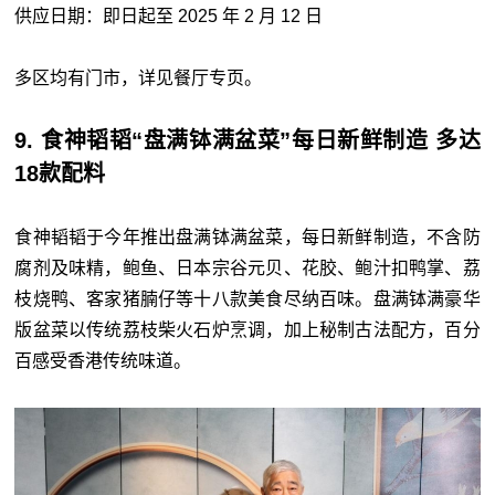
供应日期：即日起至 2025 年 2 月 12 日
多区均有门市，详见餐厅专页。
9. 食神韬韬“盘满钵满盆菜”每日新鲜制造 多达
18款配料
食神韬韬于今年推出盘满钵满盆菜，每日新鲜制造，不含防
腐剂及味精，鲍鱼、日本宗谷元贝、花胶、鲍汁扣鸭掌、荔
枝烧鸭、客家猪腩仔等十八款美食尽纳百味。盘满钵满豪华
版盆菜以传统荔枝柴火石炉烹调，加上秘制古法配方，百分
百感受香港传统味道。