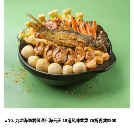
▲10. 九龙海逸君绰酒店海云天 18道风味盆菜 75折再减$300