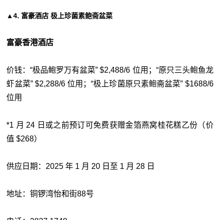
▲4. 富豪酒店 极上珍菌素鲍斋盆菜
富豪香港酒店
价钱：“极品鲍罗万有盆菜” $2,488/6 位用；“原只三头鲍鱼龙
虾盆菜” $2,288/6 位用；“极上珍菌原只素鲍斋盆菜” $1688/6
位用
*1 月 24 日或之前预订可免费获赠金箔燕窝桂花糕乙份（价
值 $268）
供应日期：2025 年 1 月 20 日至 1 月 28 日
地址：铜锣湾怡和街88号