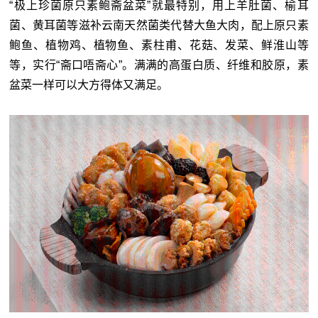
“极上珍菌原只素鲍斋盆菜”就最特别，用上羊肚菌、榆耳
菌、黄耳菌等滋补云南天然菌类代替大鱼大肉，配上原只素
鲍鱼、植物鸡、植物鱼、素柱甫、花菇、发菜、鲜淮山等
等，实行“斋口唔斋心”。满满的高蛋白质、纤维和胶原，素
盆菜一样可以大方得体又满足。