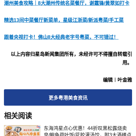
潮州美食攻略｜8大潮州传统名菜餐厅，谢霆锋/黄翠如打卡
精选13间中菜餐厅新菜单，星级江浙菜/新派粤菜/手工菜
跟着央视打卡！佛山8大经典老字号粤菜，不可错过！
以上内容归星岛新闻集团所有，未经许可不得擅自转载引
用。
编辑︱叶金雅
更多
粤港美食
资讯
相关阅读
东海鸿星点心优惠！44折叹黑松露烧卖
皇/鲍鱼荷叶饭/花胶灌汤饺，附3大酒楼点