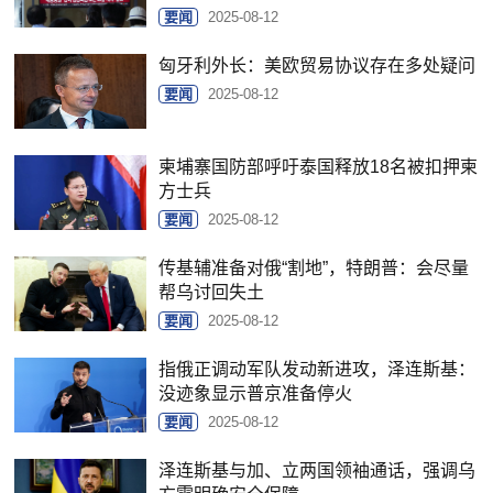
要闻
2025-08-12
匈牙利外长：美欧贸易协议存在多处疑问
要闻
2025-08-12
柬埔寨国防部呼吁泰国释放18名被扣押柬
方士兵
要闻
2025-08-12
传基辅准备对俄“割地”，特朗普：会尽量
帮乌讨回失土
要闻
2025-08-12
指俄正调动军队发动新进攻，泽连斯基：
没迹象显示普京准备停火
要闻
2025-08-12
泽连斯基与加、立两国领袖通话，强调乌