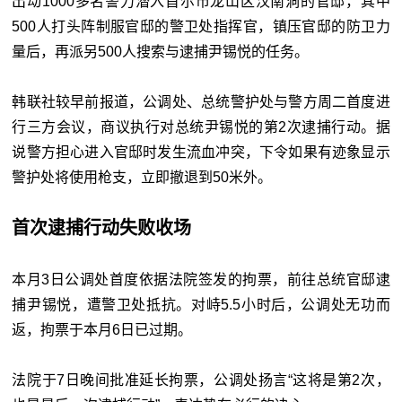
出动1000多名警力潜入首尔市龙山区汉南洞的官邸，其中
500人打头阵制服官邸的警卫处指挥官，镇压官邸的防卫力
量后，再派另500人搜索与逮捕尹锡悦的任务。
韩联社较早前报道，公调处、总统警护处与警方周二首度进
行三方会议，商议执行对总统尹锡悦的第2次逮捕行动。据
说警方担心进入官邸时发生流血冲突，下令如果有迹象显示
警护处将使用枪支，立即撤退到50米外。
首次逮捕行动失败收场
本月3日公调处首度依据法院签发的拘票，前往总统官邸逮
捕尹锡悦，遭警卫处抵抗。对峙5.5小时后，公调处无功而
返，拘票于本月6日已过期。
法院于7日晚间批准延长拘票，公调处扬言“这将是第2次，