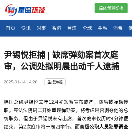
简体/繁體切換
首页
快讯
时事
香港
台湾
全球
金融
消费
尹锡悦拒捕 | 缺席弹劾案首次庭
审，公调处拟明晨出动千人逮捕
2025-01-14 14:20
生成海报
韩国总统尹锡悦去年
12
月初短暂宣布戒严，随后被弹劾停
职。宪法法院周二开始审理弹劾案，将考虑是否剥夺他的总
统职务。但由于尹锡悦未有出席，首次庭审仅历时4分钟便
结束，第2次庭审将于周四举行。
而高级公职人员犯罪调查