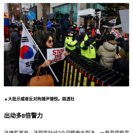
▲大批示威者反对拘捕尹锡悦。路透社
出动多8倍警力
法律专家说，法院将针对2个问题做出判决，一是尹锡悦宣