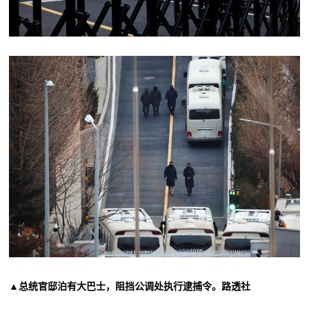
▲总统官邸泊有大巴士，阻挡公调处执行逮捕令。路透社