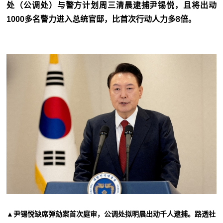
处（公调处）与警方计划周三清晨逮捕尹锡悦，且将出动
1000多名警力进入总统官邸，比首次行动人力多8倍。
▲尹锡悦缺席弹劾案首次庭审，公调处拟明晨出动千人逮捕。路透社