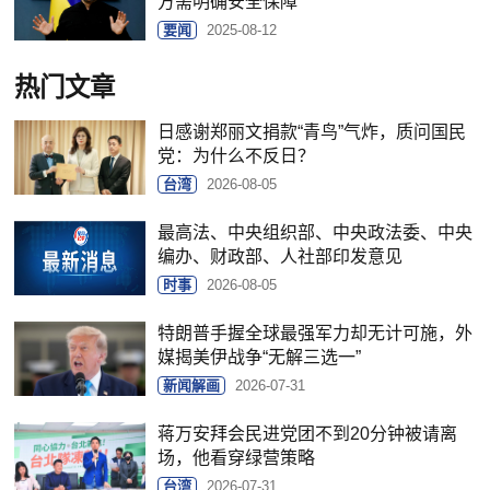
方需明确安全保障
要闻
2025-08-12
热门文章
日感谢郑丽文捐款“青鸟”气炸，质问国民
党：为什么不反日？
台湾
2026-08-05
最高法、中央组织部、中央政法委、中央
编办、财政部、人社部印发意见
时事
2026-08-05
特朗普手握全球最强军力却无计可施，外
媒揭美伊战争“无解三选一”
新闻解画
2026-07-31
蒋万安拜会民进党团不到20分钟被请离
场，他看穿绿营策略
台湾
2026-07-31