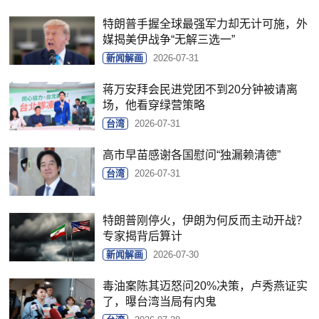
特朗普手握全球最强军力却无计可施，外
媒揭美伊战争“无解三选一”
新闻解画
2026-07-31
蒋万安拜会民进党团不到20分钟被请离
场，他看穿绿营策略
台湾
2026-07-31
高市早苗感谢各国慰问“独漏赖清德”
台湾
2026-07-31
特朗普刚停火，伊朗为何反而主动开战？
专家揭背后算计
新闻解画
2026-07-30
毒油案陈其迈怒问20%决策，卢秀燕证实
了，曝台湾当局有内鬼