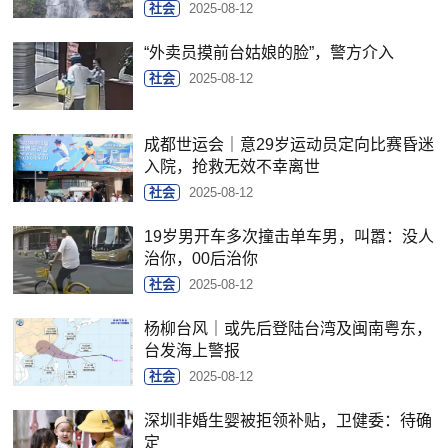
社会
2025-08-12
“外卖员摸前台姑娘的脸”，警方介入
社会
2025-08-12
成都世运会｜意29岁运动员定向比赛昏迷
入院，抢救无效不幸离世
社会
2025-08-12
19岁男开车多次撞击单车男，叫嚣：没人
治你，00后治你
社会
2025-08-12
杨柳台风｜或先后登陆台湾及闽南粤东，
台发海上警报
社会
2025-08-12
深圳非婚生婴被拒领补贴，卫健委：待确
定