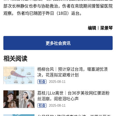
部次长林静仪也参与协助救治，伤者在帛琉期间曾暂留医院
观察。 伤者均已随团于昨日（18日）返台。
编辑︱梁景琴
更多
社会
资讯
相关阅读
杨柳台风｜预计穿过台湾，堰塞湖忧溃
决，花莲拟定避难计划
社会
2025-08-11
荔枝儿Liz离世｜台36岁美妆网红骤逝粉
丝泪崩，闺密泪吐心声
社会
2025-08-11