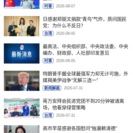
时事
2026-08-07
日感谢郑丽文捐款“青鸟”气炸，质问国民
党：为什么不反日？
台湾
2026-08-05
最高法、中央组织部、中央政法委、中央
编办、财政部、人社部印发意见
时事
2026-08-05
特朗普手握全球最强军力却无计可施，外
媒揭美伊战争“无解三选一”
新闻解画
2026-07-31
蒋万安拜会民进党团不到20分钟被请离
场，他看穿绿营策略
台湾
2026-07-31
高市早苗感谢各国慰问“独漏赖清德”