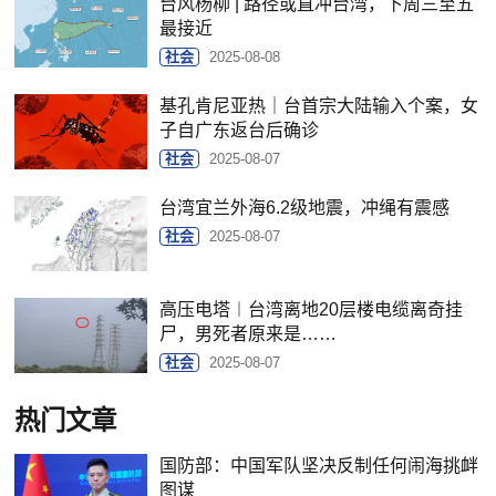
台风杨柳 | 路径或直冲台湾，下周三至五
最接近
社会
2025-08-08
基孔肯尼亚热｜台首宗大陆输入个案，女
子自广东返台后确诊
社会
2025-08-07
台湾宜兰外海6.2级地震，冲绳有震感
社会
2025-08-07
高压电塔︱台湾离地20层楼电缆离奇挂
尸，男死者原来是……
社会
2025-08-07
热门文章
国防部：中国军队坚决反制任何闹海挑衅
图谋