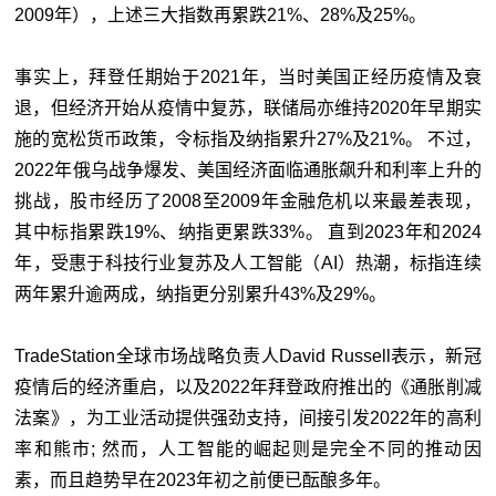
2009年），上述三大指数再累跌21%、28%及25%。
事实上，拜登任期始于2021年，当时美国正经历疫情及衰
退，但经济开始从疫情中复苏，联储局亦维持2020年早期实
施的宽松货币政策，令标指及纳指累升27%及21%。 不过，
2022年俄乌战争爆发、美国经济面临通胀飙升和利率上升的
挑战，股市经历了2008至2009年金融危机以来最差表现，
其中标指累跌19%、纳指更累跌33%。 直到2023年和2024
年，受惠于科技行业复苏及人工智能（AI）热潮，标指连续
两年累升逾两成，纳指更分别累升43%及29%。
TradeStation全球市场战略负责人David Russell表示，新冠
疫情后的经济重启，以及2022年拜登政府推出的《通胀削减
法案》，为工业活动提供强劲支持，间接引发2022年的高利
率和熊市; 然而，人工智能的崛起则是完全不同的推动因
素，而且趋势早在2023年初之前便已酝酿多年。