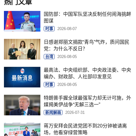
热门文章
国防部：中国军队坚决反制任何闹海挑衅
图谋
时事
2026-08-07
日感谢郑丽文捐款“青鸟”气炸，质问国民
党：为什么不反日？
台湾
2026-08-05
最高法、中央组织部、中央政法委、中央
编办、财政部、人社部印发意见
时事
2026-08-05
特朗普手握全球最强军力却无计可施，外
媒揭美伊战争“无解三选一”
新闻解画
2026-07-31
蒋万安拜会民进党团不到20分钟被请离
场，他看穿绿营策略