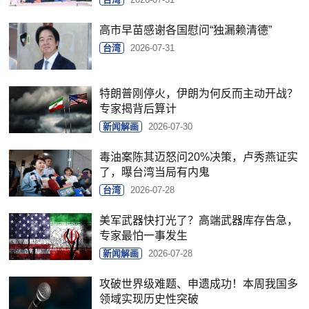
高市早苗感谢各国慰问“独漏赖清德”
台湾
2026-07-31
特朗普刚停火，伊朗为何反而主动开战？
专家揭背后算计
新闻解画
2026-07-30
毒油案陈其迈怒问20%决策，卢秀燕证实
了，曝台湾当局有内鬼
台湾
2026-07-28
美军武器快打光了？高端武器库存告急，
专家最怕一事发生
新闻解画
2026-07-28
攻破世界级难题、申遗成功！本周我国多
领域实现历史性突破