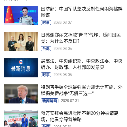
国防部：中国军队坚决反制任何闹海挑衅
图谋
时事
2026-08-07
日感谢郑丽文捐款“青鸟”气炸，质问国民
党：为什么不反日？
台湾
2026-08-05
最高法、中央组织部、中央政法委、中央
编办、财政部、人社部印发意见
时事
2026-08-05
特朗普手握全球最强军力却无计可施，外
媒揭美伊战争“无解三选一”
新闻解画
2026-07-31
蒋万安拜会民进党团不到20分钟被请离
场，他看穿绿营策略
台湾
2026-07-31