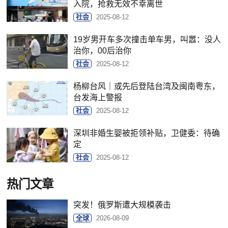
入院，抢救无效不幸离世
社会
2025-08-12
19岁男开车多次撞击单车男，叫嚣：没人
治你，00后治你
社会
2025-08-12
杨柳台风｜或先后登陆台湾及闽南粤东，
台发海上警报
社会
2025-08-12
深圳非婚生婴被拒领补贴，卫健委：待确
定
社会
2025-08-12
热门文章
突发！俄罗斯遭大规模袭击
全球
2026-08-09