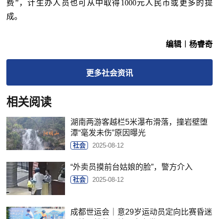
费”，计生办人员也可从中取得1000元人民币或更多的提
成。
编辑︱杨睿奇
更多
社会
资讯
相关阅读
湖南两游客越栏5米瀑布滑落，撞岩壁堕
潭“毫发未伤”原因曝光
社会
2025-08-12
“外卖员摸前台姑娘的脸”，警方介入
社会
2025-08-12
成都世运会｜意29岁运动员定向比赛昏迷