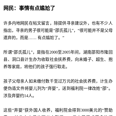
网民：事情有点尴尬了
许多内地网民在帖文留言，除提供寻亲建议外，也有不少人
指出，寻亲的男子很可能是
“邵氏孤儿”，“很可能并不是父母
遗弃的，而是…… 有点尴尬了。”
所谓
“邵氏孤儿”，是指在2000至2005年间，湖南邵阳市隆回
县、洞口县计生办为收取社会抚养费，向未婚子、超生、抱
养等家庭，将他们的孩子强行取走。
孩子父母亲人如未缴付数千至过万元的社会抚养费，计生办
便伪造文件将婴儿列为
“弃婴”，送到福利院一律改姓“邵”。
涉及弃婴约14人。
这些
“弃婴”获外国人收养，福利院会得到3000美元的“赞助