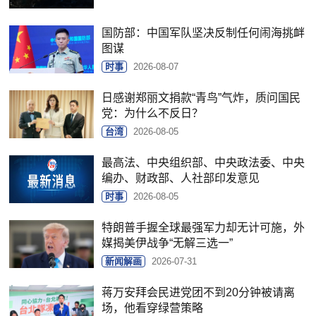
国防部：中国军队坚决反制任何闹海挑衅
图谋
时事
2026-08-07
日感谢郑丽文捐款“青鸟”气炸，质问国民
党：为什么不反日？
台湾
2026-08-05
最高法、中央组织部、中央政法委、中央
编办、财政部、人社部印发意见
时事
2026-08-05
特朗普手握全球最强军力却无计可施，外
媒揭美伊战争“无解三选一”
新闻解画
2026-07-31
蒋万安拜会民进党团不到20分钟被请离
场，他看穿绿营策略