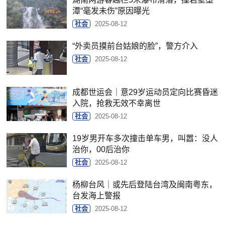
潭“毫发未伤”原因曝光
社会
2025-08-12
“外卖员摸前台姑娘的脸”，警方介入
社会
2025-08-12
成都世运会｜意29岁运动员定向比赛昏迷
入院，抢救无效不幸离世
社会
2025-08-12
19岁男开车多次撞击单车男，叫嚣：没人
治你，00后治你
社会
2025-08-12
杨柳台风｜或先后登陆台湾及闽南粤东，
台发海上警报
社会
2025-08-12