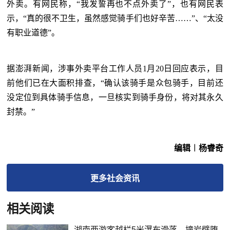
外卖。有网民称，“我发誓再也不点外卖了”，也有网民表
示，“真的很不卫生，虽然感觉骑手们也好辛苦……”、“太没
有职业道德”。
据澎湃新闻，涉事外卖平台工作人员1月20日回应表示，目
前他们已在大面积排查，“确认该骑手是众包骑手，目前还
没定位到具体骑手信息，一旦核实到骑手身份，将对其永久
封禁。”
编辑︱杨睿奇
更多
社会
资讯
相关阅读
湖南两游客越栏5米瀑布滑落，撞岩壁堕