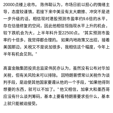
20000点楼上收市。 陈伟聪认为，市场日前以担心的情绪主
导，态度较谨慎，若接下来中美没有太大磨擦、冲突不是进
一步升级的话，相信现时港股预测市盈率约9.6倍的水平，
存在估值修复的空间，因此他相信恒指现水平上升的机会，
较下跌机会为大，上半年料升至22500点。 “其实预测市盈
率约十倍多，我觉得都合理的。 如果内地政策又出招，接着
美国那边，关税又不是说加很多，我相信这个幅度，今年上
半年有机会见到。”
高富金融集团投资总监梁伟民亦认为，虽然没有公布对华加
关税，但有关风险未可以排除。 因特朗普惯常以关税作为谈
判手段，是迫使其他国家要遵从他的一个手段，“如果他得到
想要的东西，就可以不加了。” 他又相信，加拿大和墨西哥
应没有什么谈判筹码，基本上要看特朗普要求些什么，基本
上就只能被迫接受。