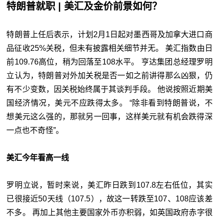
特朗普就职 | 美汇及金价前景如何？
特朗普上任后表示，计划2月1日起对墨西哥及加拿大进口商
品征收25%关税，但未有披露相关细节并无。 美汇指数由日
前109.76高位，稍为回落至108水平。 亨达集团总经理罗明
立认为，特朗普对外加关税是否一如之前讲得那么凶狠，仍
有不少变数，因关税始终属于其谈判手段。 他说按照近期美
国经济情况，美元不应跌得太多。 “除非看到特朗普说，不
想美元这么强的，那就另一回事，这样美元就有机会跌得深
一点也不奇怪”。
美汇今年看高一线
罗明立说，暂时来说，美汇昨日跌到107.8左右低位，其实
已很接近50天线（107.5），故这一转跌至107、108应该差
不多。 再加上其他主要国家外币亦积弱，如英国政府赤字很