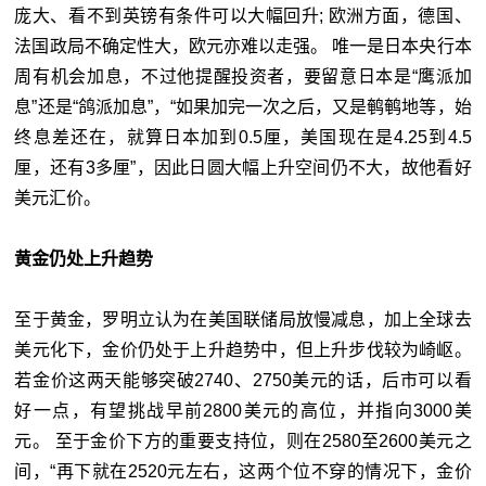
庞大、看不到英镑有条件可以大幅回升; 欧洲方面，德国、
法国政局不确定性大，欧元亦难以走强。 唯一是日本央行本
周有机会加息，不过他提醒投资者，要留意日本是“鹰派加
息”还是“鸽派加息”，“如果加完一次之后，又是鹌鹌地等，始
终息差还在，就算日本加到0.5厘，美国现在是4.25到4.5
厘，还有3多厘”，因此日圆大幅上升空间仍不大，故他看好
美元汇价。
黄金仍处上升趋势
至于黄金，罗明立认为在美国联储局放慢减息，加上全球去
美元化下，金价仍处于上升趋势中，但上升步伐较为崎岖。
若金价这两天能够突破2740、2750美元的话，后市可以看
好一点，有望挑战早前2800美元的高位，并指向3000美
元。 至于金价下方的重要支持位，则在2580至2600美元之
间，“再下就在2520元左右，这两个位不穿的情况下，金价