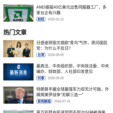
AMD据报40亿美元出售伺服器工厂，多
家台企有兴趣
财经
2025-02-22
热门文章
日感谢郑丽文捐款“青鸟”气炸，质问国民
党：为什么不反日？
台湾
2026-08-05
最高法、中央组织部、中央政法委、中央
编办、财政部、人社部印发意见
时事
2026-08-05
特朗普手握全球最强军力却无计可施，外
媒揭美伊战争“无解三选一”
新闻解画
2026-07-31
蒋万安拜会民进党团不到20分钟被请离