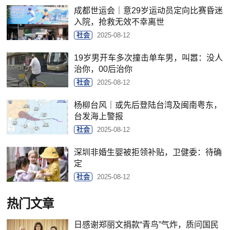
成都世运会｜意29岁运动员定向比赛昏迷
入院，抢救无效不幸离世
社会
2025-08-12
19岁男开车多次撞击单车男，叫嚣：没人
治你，00后治你
社会
2025-08-12
杨柳台风｜或先后登陆台湾及闽南粤东，
台发海上警报
社会
2025-08-12
深圳非婚生婴被拒领补贴，卫健委：待确
定
社会
2025-08-12
热门文章
日感谢郑丽文捐款“青鸟”气炸，质问国民