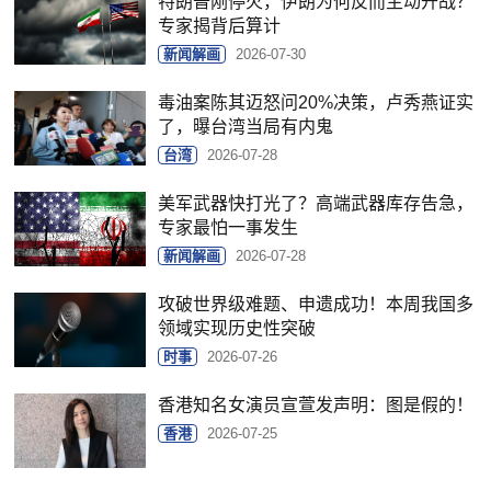
特朗普刚停火，伊朗为何反而主动开战？
专家揭背后算计
新闻解画
2026-07-30
毒油案陈其迈怒问20%决策，卢秀燕证实
了，曝台湾当局有内鬼
台湾
2026-07-28
美军武器快打光了？高端武器库存告急，
专家最怕一事发生
新闻解画
2026-07-28
攻破世界级难题、申遗成功！本周我国多
领域实现历史性突破
时事
2026-07-26
香港知名女演员宣萱发声明：图是假的！
香港
2026-07-25