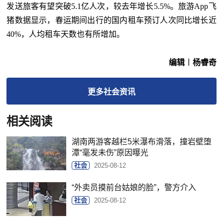
发送旅客有望突破5.1亿人次，较去年增长5.5%。旅游App飞
猪数据显示，春运期间出行的国内租车预订人次同比增长近
40%，人均租车天数也有所增加。
编辑︱杨睿奇
更多
社会
资讯
相关阅读
湖南两游客越栏5米瀑布滑落，撞岩壁堕
潭“毫发未伤”原因曝光
社会
2025-08-12
“外卖员摸前台姑娘的脸”，警方介入
社会
2025-08-12