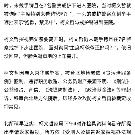
时，未戴手铐且在7名警察戒护下进入医院，当时柯文哲就
被询问“主席特别来看爸爸吗？”，一旁的戒护警察立刻举手
遮挡表示“抱歉，禁见中”，柯文哲与戒护警进到医院。
柯文哲探视完父亲要离开时，柯文哲仍未戴手铐且在7名警
察戒护下步出医院，面对询问“主席柯爸爸还好吗？”，依旧
没回应，但脸色凝重地的上车离开。
柯文哲因卷入京华城弊案，被台北地检署依《贪污治罪条
例》图利、违背职务收贿、公务员财产来源不明、《刑法》
公益侵占、背信、《洗钱防制法》、《政治献金法》等罪起
诉，移审台北地方法院后，历经多次攻防柯文哲再被裁定收
押禁见。
北所稍早证实，柯文哲家属下午4时许检具资料向看守所提
出申请返家探视，所方依《受刑人及被告返家探视办法规