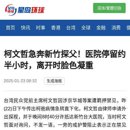
简体/繁體切換
首页
快讯
时事
香港
台湾
全球
金融
消费
柯文哲急奔新竹探父！医院停留约
半小时，离开时脸色凝重
2025-01-23 08:32
生成海报
台湾民众党前主席柯文哲因涉京华城等案遭羁押禁见，昨
(22)日下午传出柯爸病情急转直下化，柯文哲由律师申请外
出探视，并于晚间8时40分许抵达新竹台大医院，当时柯文
哲面对询问，不发一语，一旁的戒护警阻止表示正在禁见