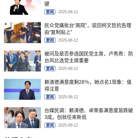
键
要闻
2025-08-12
民众党痛批台“高院”，驳回柯文哲抗告理
由“复制贴上”
要闻
2025-08-12
被问及是否参选国民党主席，卢秀燕：防
台风比选党主席重要
要闻
2025-08-12
赖清德满意度剩28％，她点名1现象：值
得注意
要闻
2025-08-12
台媒民调：赖清德、卓荣泰满意度皆跌破
3成，创就任来新低
要闻
2025-08-12