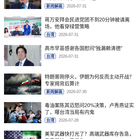
新闻解画
2026-07-31
蒋万安拜会民进党团不到20分钟被请离
场，他看穿绿营策略
台湾
2026-07-31
高市早苗感谢各国慰问“独漏赖清德”
台湾
2026-07-31
特朗普刚停火，伊朗为何反而主动开战？
专家揭背后算计
新闻解画
2026-07-30
毒油案陈其迈怒问20%决策，卢秀燕证实
了，曝台湾当局有内鬼
台湾
2026-07-28
美军武器快打光了？高端武器库存告急，