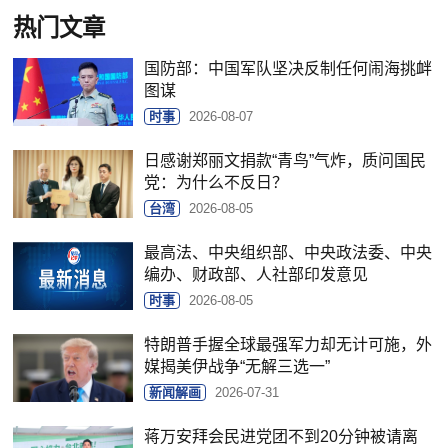
热门文章
国防部：中国军队坚决反制任何闹海挑衅
图谋
时事
2026-08-07
日感谢郑丽文捐款“青鸟”气炸，质问国民
党：为什么不反日？
台湾
2026-08-05
最高法、中央组织部、中央政法委、中央
编办、财政部、人社部印发意见
时事
2026-08-05
特朗普手握全球最强军力却无计可施，外
媒揭美伊战争“无解三选一”
新闻解画
2026-07-31
蒋万安拜会民进党团不到20分钟被请离