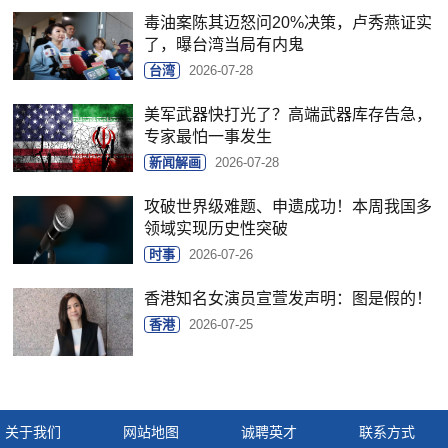
毒油案陈其迈怒问20%决策，卢秀燕证实
了，曝台湾当局有内鬼
台湾
2026-07-28
美军武器快打光了？高端武器库存告急，
专家最怕一事发生
新闻解画
2026-07-28
攻破世界级难题、申遗成功！本周我国多
领域实现历史性突破
时事
2026-07-26
香港知名女演员宣萱发声明：图是假的！
香港
2026-07-25
关于我们
网站地图
诚聘英才
联系方式