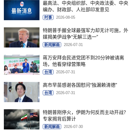
最高法、中央组织部、中央政法委、中央
编办、财政部、人社部印发意见
时事
2026-08-05
特朗普手握全球最强军力却无计可施，外
媒揭美伊战争“无解三选一”
新闻解画
2026-07-31
蒋万安拜会民进党团不到20分钟被请离
场，他看穿绿营策略
台湾
2026-07-31
高市早苗感谢各国慰问“独漏赖清德”
台湾
2026-07-31
特朗普刚停火，伊朗为何反而主动开战？
专家揭背后算计
新闻解画
2026-07-30