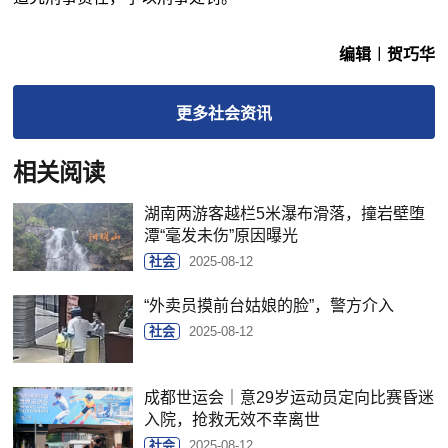
编辑︱贺巧华
更多
社会
资讯
相关阅读
湖南两游客越栏5米瀑布滑落，撞岩壁堕
潭“毫发未伤”原因曝光
社会
2025-08-12
“外卖员摸前台姑娘的脸”，警方介入
社会
2025-08-12
成都世运会｜意29岁运动员定向比赛昏迷
入院，抢救无效不幸离世
社会
2025-08-12