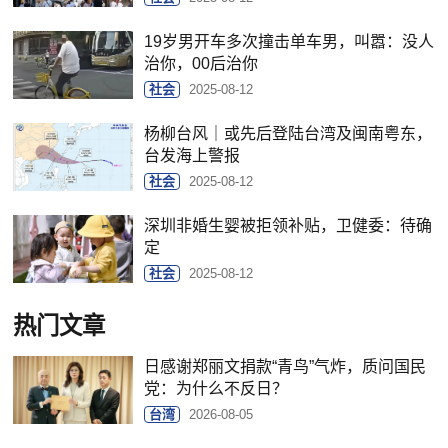
19岁男开车多次撞击单车男，叫嚣：没人
治你，00后治你
社会
2025-08-12
杨柳台风｜或先后登陆台湾及闽南粤东，
台发海上警报
社会
2025-08-12
深圳非婚生婴被拒领补贴，卫健委：待确
定
社会
2025-08-12
热门文章
日感谢郑丽文捐款“青鸟”气炸，质问国民
党：为什么不反日？
台湾
2026-08-05