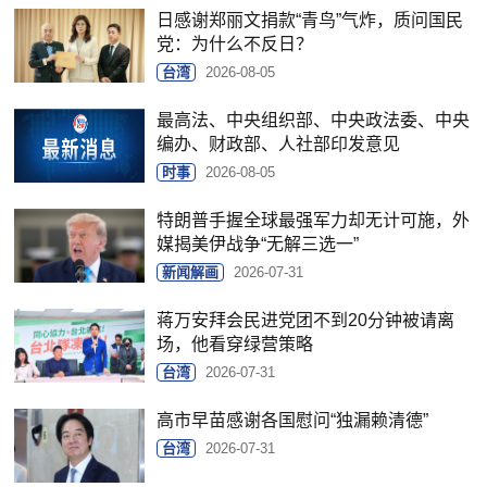
日感谢郑丽文捐款“青鸟”气炸，质问国民
党：为什么不反日？
台湾
2026-08-05
最高法、中央组织部、中央政法委、中央
编办、财政部、人社部印发意见
时事
2026-08-05
特朗普手握全球最强军力却无计可施，外
媒揭美伊战争“无解三选一”
新闻解画
2026-07-31
蒋万安拜会民进党团不到20分钟被请离
场，他看穿绿营策略
台湾
2026-07-31
高市早苗感谢各国慰问“独漏赖清德”
台湾
2026-07-31