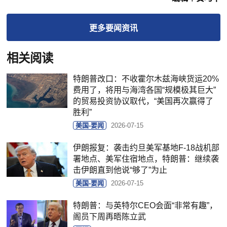
更多
要闻
资讯
相关阅读
特朗普改口：不收霍尔木兹海峡货运20%
费用了，将用与海湾各国“规模极其巨大”
的贸易投资协议取代，“美国再次赢得了
胜利”
美国-要闻
2026-07-15
伊朗报复：袭击约旦美军基地F-18战机部
署地点、美军住宿地点，特朗普：继续袭
击伊朗直到他说“够了”为止
美国-要闻
2026-07-15
特朗普：与英特尔CEO会面“非常有趣”，
阁员下周再晤陈立武