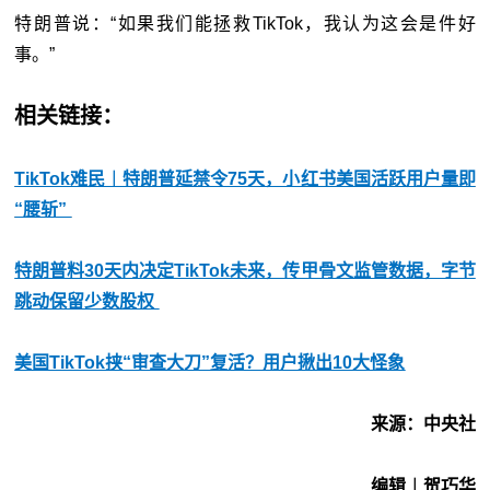
特朗普说：“如果我们能拯救TikTok，我认为这会是件好
事。”
相关链接：
TikTok难民︱特朗普延禁令75天，小红书美国活跃用户量即
“腰斩”
特朗普料30天内决定TikTok未来，传甲骨文监管数据，字节
跳动保留少数股权
美国TikTok挟“审查大刀”复活？用户揪出10大怪象
来源：中央社
编辑︱贺巧华