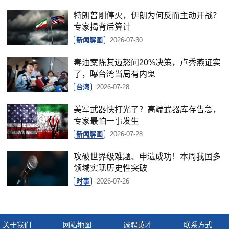
特朗普刚停火，伊朗为何反而主动开战？
专家揭背后算计
新闻解画
2026-07-30
毒油案陈其迈怒问20%决策，卢秀燕证实
了，曝台湾当局有内鬼
台湾
2026-07-28
美军武器快打光了？高端武器库存告急，
专家最怕一事发生
新闻解画
2026-07-28
攻破世界级难题、申遗成功！本周我国多
领域实现历史性突破
时事
2026-07-26
关于我们
网站地图
诚聘英才
联系方式