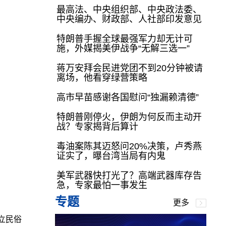
最高法、中央组织部、中央政法委、
中央编办、财政部、人社部印发意见
特朗普手握全球最强军力却无计可
施，外媒揭美伊战争“无解三选一”
蒋万安拜会民进党团不到20分钟被请
离场，他看穿绿营策略
高市早苗感谢各国慰问“独漏赖清德”
特朗普刚停火，伊朗为何反而主动开
战？专家揭背后算计
毒油案陈其迈怒问20%决策，卢秀燕
证实了，曝台湾当局有内鬼
美军武器快打光了？高端武器库存告
急，专家最怕一事发生
专题
更多
立民俗