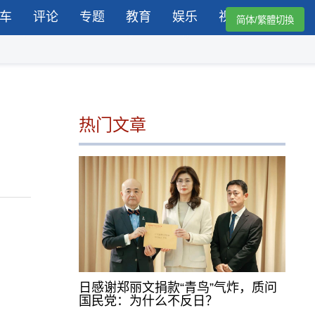
车
评论
专题
教育
娱乐
视频
简体/繁體切換
热门文章
日感谢郑丽文捐款“青鸟”气炸，质问
国民党：为什么不反日？