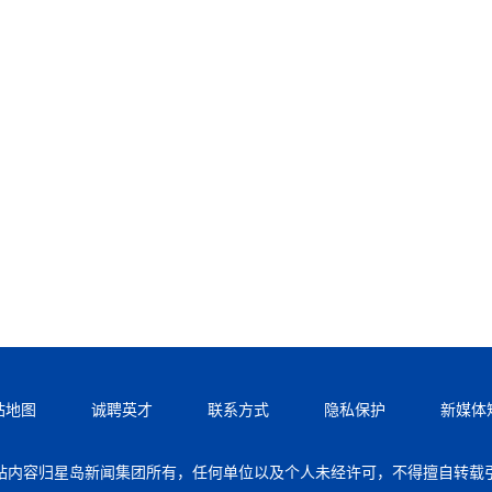
站地图
诚聘英才
联系方式
隐私保护
新媒体
站内容归星岛新闻集团所有，任何单位以及个人未经许可，不得擅自转载