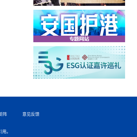
矩阵
意见反馈
引用。
返回顶部