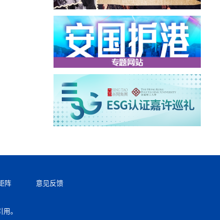
矩阵
意见反馈
引用。
返回顶部