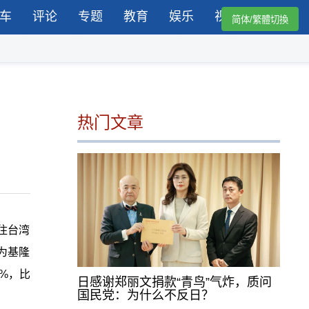
车
评论
专题
教育
娱乐
视频
简体/繁體切換
热门文章
住台湾
为基隆
%，比
日感谢郑丽文捐款“青鸟”气炸，质问
国民党：为什么不反日？