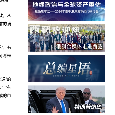
资料照
政，从
任前的满
党”，有
中间则是
通”的
？”有
五成的市