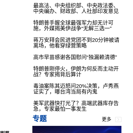
最高法、中央组织部、中央政法委、
中央编办、财政部、人社部印发意见
特朗普手握全球最强军力却无计可
施，外媒揭美伊战争“无解三选一”
蒋万安拜会民进党团不到20分钟被请
离场，他看穿绿营策略
高市早苗感谢各国慰问“独漏赖清德”
特朗普刚停火，伊朗为何反而主动开
战？专家揭背后算计
毒油案陈其迈怒问20%决策，卢秀燕
证实了，曝台湾当局有内鬼
美军武器快打光了？高端武器库存告
急，专家最怕一事发生
专题
更多