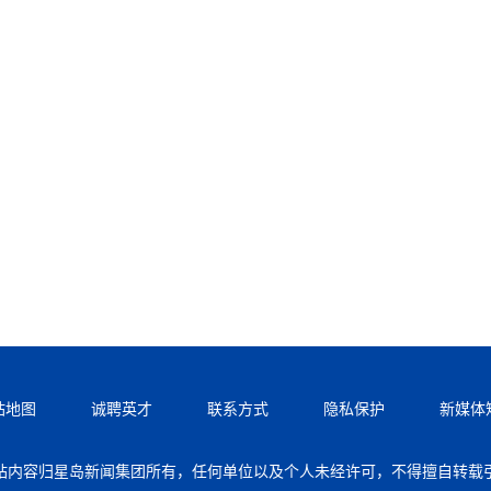
站地图
诚聘英才
联系方式
隐私保护
新媒体
站内容归星岛新闻集团所有，任何单位以及个人未经许可，不得擅自转载