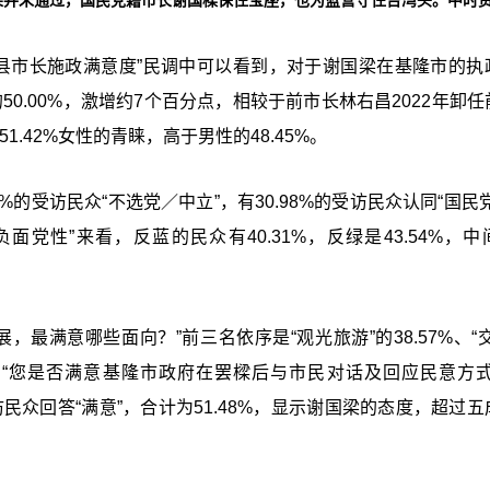
结果并未通过，国民党籍市长谢国樑保住宝座，也为蓝营守住台湾头。中时
“县市长施政满意度”民调中可以看到，对于谢国梁在基隆市的执
4的50.00%，激增约7个百分点，相较于前市长林右昌2022年卸
1.42%女性的青睐，高于男性的48.45%。
%的受访民众“不选党／中立”，有30.98%的受访民众认同“国民
负面党性”来看，反蓝的民众有40.31%，反绿是43.54%，
最满意哪些面向？”前三名依序是“观光旅游”的38.57%、“交
受访者，“您是否满意基隆市政府在罢樑后与市民对话及回应民意方式
的受访民众回答“满意”，合计为51.48%，显示谢国梁的态度，超过