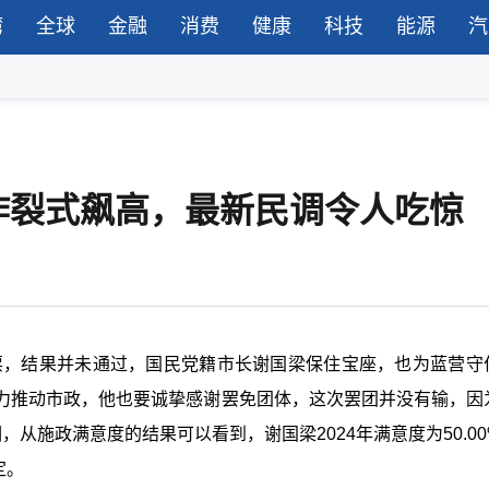
湾
全球
金融
消费
健康
科技
能源
汽
炸裂式飙高，最新民调令人吃惊
投票，结果并未通过，国民党籍市长谢国梁保住宝座，也为蓝营守
力推动市政，他也要诚挚感谢罢免团体，这次罢团并没有输，因
从施政满意度的结果可以看到，谢国梁2024年满意度为50.00
定。