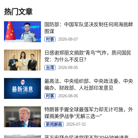
热门文章
国防部：中国军队坚决反制任何闹海挑衅
图谋
时事
2026-08-07
日感谢郑丽文捐款“青鸟”气炸，质问国民
党：为什么不反日？
台湾
2026-08-05
最高法、中央组织部、中央政法委、中央
编办、财政部、人社部印发意见
时事
2026-08-05
特朗普手握全球最强军力却无计可施，外
媒揭美伊战争“无解三选一”
新闻解画
2026-07-31
蒋万安拜会民进党团不到20分钟被请离