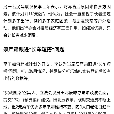
另一名民建联议员李世荣表示，财赤背后原因来自多方因
素，该计划并非“元凶”。他认为，社会一直忽视了长者透过
计划多了出行，例如多了家庭团聚、与朋友饮茶等户外活
动，他们出行亦会对推动经济有正面作用，如缩减优惠，只
会让长者减少消费。
须严肃跟进“长车短搭”问题
至于如何缩减计划的开支，李认为当局须严肃跟进“长车短
搭”问题，打击滥用情况，并尽快分析乐悠咭实名登记后长者
出行的数据等。
“实政圆桌”召集人、立法会议员田北辰昨亦与陈茂波会面，
提交17项《预算案》建议。田北辰表示，现时交通费不断上
涨，但2元乘车优惠多年来却维持不变，随人口老化日趋严