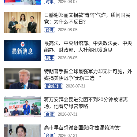
时事
2026-08-07
日感谢郑丽文捐款“青鸟”气炸，质问国民
党：为什么不反日？
台湾
2026-08-05
最高法、中央组织部、中央政法委、中央
编办、财政部、人社部印发意见
时事
2026-08-05
特朗普手握全球最强军力却无计可施，外
媒揭美伊战争“无解三选一”
新闻解画
2026-07-31
蒋万安拜会民进党团不到20分钟被请离
场，他看穿绿营策略
台湾
2026-07-31
高市早苗感谢各国慰问“独漏赖清德”
台湾
2026-07-31