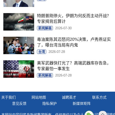
特朗普刚停火，伊朗为何反而主动开战？
专家揭背后算计
新闻解画
2026-07-30
毒油案陈其迈怒问20%决策，卢秀燕证实
了，曝台湾当局有内鬼
台湾
2026-07-28
美军武器快打光了？高端武器库存告急，
专家最怕一事发生
新闻解画
2026-07-28
关于我们
网站地图
诚聘英才
联系方式
意见反馈
隐私保护
新媒体矩阵
本网站内容归星岛新闻集团所有，任何单位以及个人未经许可，不得擅