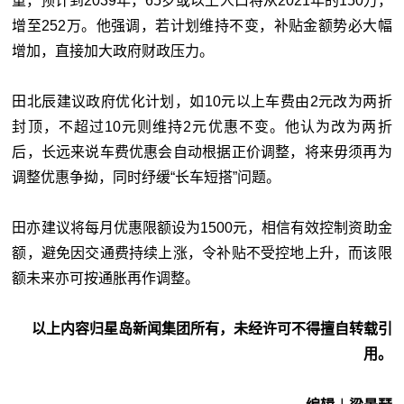
重，预计到2039年，65岁或以上人口将从2021年的150万，
增至252万。他强调，若计划维持不变，补贴金额势必大幅
增加，直接加大政府财政压力。
田北辰建议政府优化计划，如10元以上车费由2元改为两折
封顶，不超过10元则维持2元优惠不变。他认为改为两折
后，长远来说车费优惠会自动根据正价调整，将来毋须再为
调整优惠争拗，同时纾缓“长车短搭”问题。
田亦建议将每月优惠限额设为1500元，相信有效控制资助金
额，避免因交通费持续上涨，令补贴不受控地上升，而该限
额未来亦可按通胀再作调整。
以上内容归星岛新闻集团所有，未经许可不得擅自转载引
用。