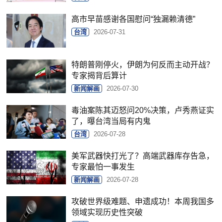
高市早苗感谢各国慰问“独漏赖清德”
台湾
2026-07-31
特朗普刚停火，伊朗为何反而主动开战？
专家揭背后算计
新闻解画
2026-07-30
毒油案陈其迈怒问20%决策，卢秀燕证实
了，曝台湾当局有内鬼
台湾
2026-07-28
美军武器快打光了？高端武器库存告急，
专家最怕一事发生
新闻解画
2026-07-28
攻破世界级难题、申遗成功！本周我国多
领域实现历史性突破