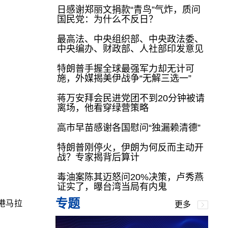
日感谢郑丽文捐款“青鸟”气炸，质问
国民党：为什么不反日？
最高法、中央组织部、中央政法委、
中央编办、财政部、人社部印发意见
特朗普手握全球最强军力却无计可
施，外媒揭美伊战争“无解三选一”
蒋万安拜会民进党团不到20分钟被请
离场，他看穿绿营策略
高市早苗感谢各国慰问“独漏赖清德”
特朗普刚停火，伊朗为何反而主动开
战？专家揭背后算计
毒油案陈其迈怒问20%决策，卢秀燕
证实了，曝台湾当局有内鬼
专题
港马拉
更多