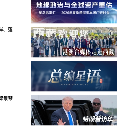
岸、莲
梁景琴