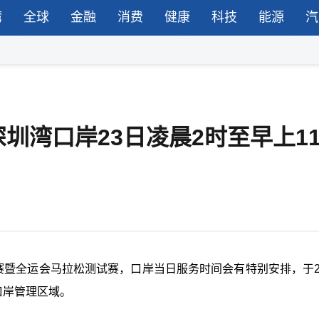
湾
全球
金融
消费
健康
科技
能源
汽
圳湾口岸23日凌晨2时至早上1
赛暨全运会马拉松测试赛，口岸当日服务时间会有特别安排，于2
口岸管理区域。