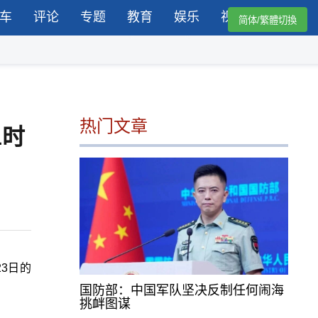
车
评论
专题
教育
娱乐
视频
简体/繁體切換
热门文章
1时
3日的
国防部：中国军队坚决反制任何闹海
挑衅图谋