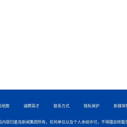
站地图
诚聘英才
联系方式
隐私保护
新媒体
站内容归星岛新闻集团所有，任何单位以及个人未经许可，不得擅自转载