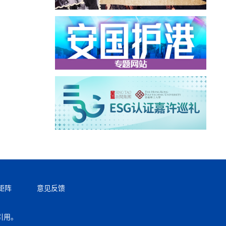
矩阵
意见反馈
引用。
返回顶部