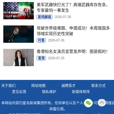
美军武器快打光了？高端武器库存告急，
专家最怕一事发生
新闻解画
2026-07-28
攻破世界级难题、申遗成功！本周我国多
领域实现历史性突破
时事
2026-07-26
香港知名女演员宣萱发声明：图是假的！
香港
2026-07-25
关于我们
网站地图
诚聘英才
联系方式
意见反馈
隐私保护
新媒体矩阵
本网站内容归星岛新闻集团所有，任何单位以及个人未经许可，不得擅
返回
转载引用。