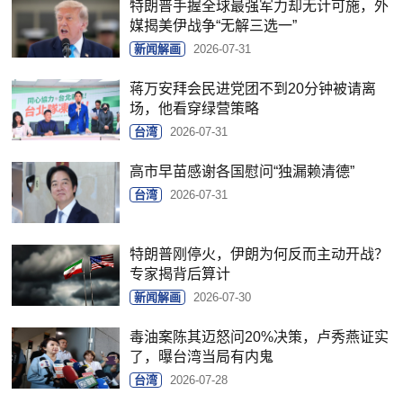
特朗普手握全球最强军力却无计可施，外
媒揭美伊战争“无解三选一”
新闻解画
2026-07-31
蒋万安拜会民进党团不到20分钟被请离
场，他看穿绿营策略
台湾
2026-07-31
高市早苗感谢各国慰问“独漏赖清德”
台湾
2026-07-31
特朗普刚停火，伊朗为何反而主动开战？
专家揭背后算计
新闻解画
2026-07-30
毒油案陈其迈怒问20%决策，卢秀燕证实
了，曝台湾当局有内鬼
台湾
2026-07-28