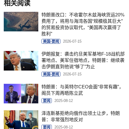
相关阅读
特朗普改口：不收霍尔木兹海峡货运20%
费用了，将用与海湾各国“规模极其巨大”
的贸易投资协议取代，“美国再次赢得了
胜利”
美国-要闻
2026-07-15
伊朗报复：袭击约旦美军基地F-18战机部
署地点、美军住宿地点，特朗普：继续袭
击伊朗直到他说“够了”为止
美国-要闻
2026-07-15
特朗普：与英特尔CEO会面“非常有趣”，
阁员下周再晤陈立武
要闻
2025-08-12
泽连斯基拒绝向俄作出领土让步，特朗
普：非常强烈地反对
要闻
2025-08-12