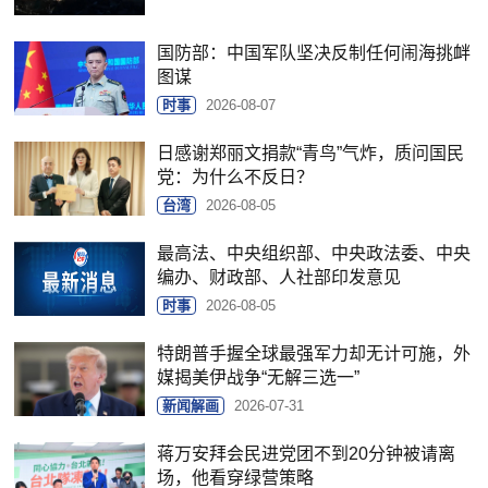
国防部：中国军队坚决反制任何闹海挑衅
图谋
时事
2026-08-07
日感谢郑丽文捐款“青鸟”气炸，质问国民
党：为什么不反日？
台湾
2026-08-05
最高法、中央组织部、中央政法委、中央
编办、财政部、人社部印发意见
时事
2026-08-05
特朗普手握全球最强军力却无计可施，外
媒揭美伊战争“无解三选一”
新闻解画
2026-07-31
蒋万安拜会民进党团不到20分钟被请离
场，他看穿绿营策略