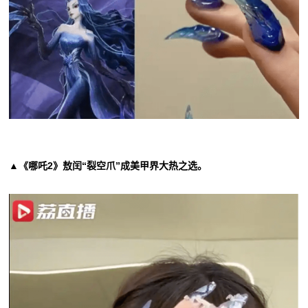
▲《哪吒2》敖闰“裂空爪”成美甲界大热之选。