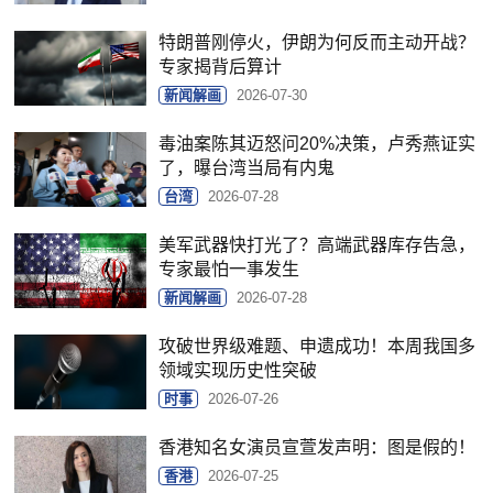
特朗普刚停火，伊朗为何反而主动开战？
专家揭背后算计
新闻解画
2026-07-30
毒油案陈其迈怒问20%决策，卢秀燕证实
了，曝台湾当局有内鬼
台湾
2026-07-28
美军武器快打光了？高端武器库存告急，
专家最怕一事发生
新闻解画
2026-07-28
攻破世界级难题、申遗成功！本周我国多
领域实现历史性突破
时事
2026-07-26
香港知名女演员宣萱发声明：图是假的！
香港
2026-07-25