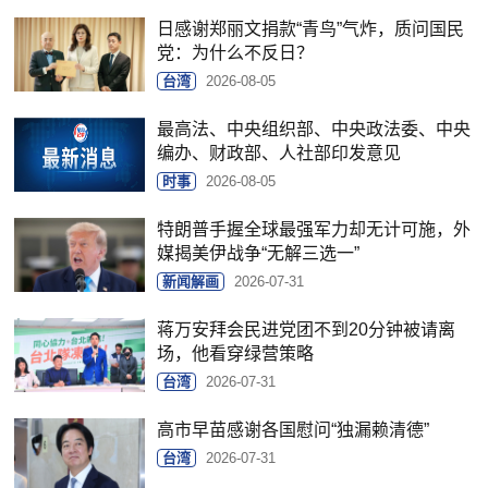
日感谢郑丽文捐款“青鸟”气炸，质问国民
党：为什么不反日？
台湾
2026-08-05
最高法、中央组织部、中央政法委、中央
编办、财政部、人社部印发意见
时事
2026-08-05
特朗普手握全球最强军力却无计可施，外
媒揭美伊战争“无解三选一”
新闻解画
2026-07-31
蒋万安拜会民进党团不到20分钟被请离
场，他看穿绿营策略
台湾
2026-07-31
高市早苗感谢各国慰问“独漏赖清德”
台湾
2026-07-31