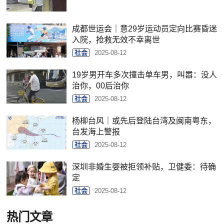
成都世运会｜意29岁运动员定向比赛昏迷
入院，抢救无效不幸离世
社会
2025-08-12
19岁男开车多次撞击单车男，叫嚣：没人
治你，00后治你
社会
2025-08-12
杨柳台风｜或先后登陆台湾及闽南粤东，
台发海上警报
社会
2025-08-12
深圳非婚生婴被拒领补贴，卫健委：待确
定
社会
2025-08-12
热门文章