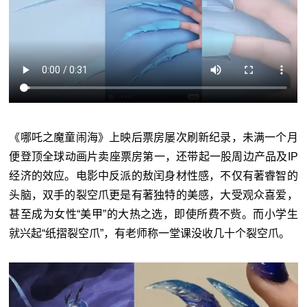
《哪吒之魔童闹海》上映后票房屡次刷新纪录，未满一个月
便登顶全球动画片卖座票房第一，还带起一股周边产品及IP
经济的效应。电影中反派的敖闰身材性感，不仅有著睿智的
头脑，双手的裂空爪更是有著独特的美感，大受观众喜爱，
甚至成为女性“美甲”的大热之选，即使所费不赀。而小学生
就兴起“纸摺裂空爪”，有老师称一堂课没收几十个裂空爪。