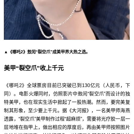
▲《哪吒2》敖闰“裂空爪”成美甲界大热之选。
美甲“裂空爪”收上千元
《哪吒2》全球票房目前已突破已到130亿元（人民币，下
同）。电影火爆同时，仿照影片中敖闰“裂空爪”而设计的独
特美甲，也在现实生活中掀起了一股热潮。然而，要完美复
制其形象，至少要上千元。据《大河报》，一名美甲师海燕
透露，“裂空爪”美甲制作过程“超麻烦”，需要将光疗胶一层一
层地堆在指甲上，做出相应的厚度后，再由美甲师按照图片