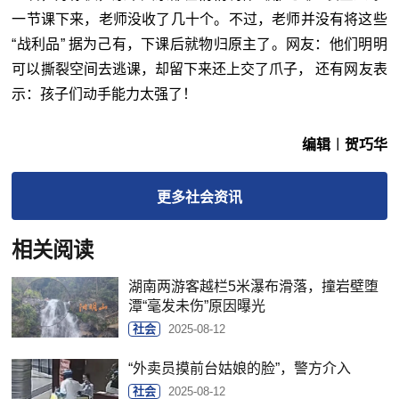
一节课下来，老师没收了几十个。不过，老师并没有将这些
“战利品” 据为己有，下课后就物归原主了。网友：他们明明
可以撕裂空间去逃课，却留下来还上交了爪子， 还有网友表
示：孩子们动手能力太强了！
编辑︱贺巧华
更多
社会
资讯
相关阅读
湖南两游客越栏5米瀑布滑落，撞岩壁堕
潭“毫发未伤”原因曝光
社会
2025-08-12
“外卖员摸前台姑娘的脸”，警方介入
社会
2025-08-12