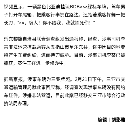
视频显示，一辆黑色比亚迪挂琼BDB×××绿标车牌，驾车男
子打开车尾箱，把乘客行李扔在路边，还指著乘客挥舞一把
长刀，“××，骗人！你不给我，我就捅死你！”
乐东黎族自治县联合调查组发出通报称，经查，涉事司机李
某非法运营搭载乘客从五指山市至乐东县，途中因目的地变
换产生车费纠纷，进而持刀威胁。目前，涉事司机李某已被
抓获，案件正在进一步侦办中。
据新京报，涉事车辆为三亚牌照。2月21日下午，三亚市交
通运输管理局就此事回应称，经调查发现涉事车辆没有网约
车证件，涉嫌非法营运，目前此案已经移交三亚市综合行政
执法局办理。
编辑︱胡影雅