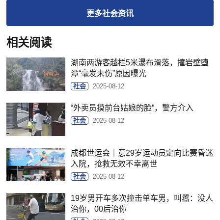
更多
社会
资讯
相关阅读
湖南两游客越栏5米瀑布滑落，撞岩壁堕
潭“毫发未伤”原因曝光
社会
2025-08-12
“外卖员摸前台姑娘的脸”，警方介入
社会
2025-08-12
成都世运会｜意29岁运动员定向比赛昏迷
入院，抢救无效不幸离世
社会
2025-08-12
19岁男开车多次撞击单车男，叫嚣：没人
治你，00后治你