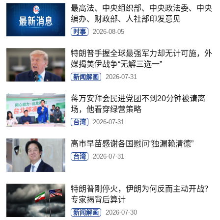
最高法、中央组织部、中央政法委、中央
编办、财政部、人社部印发意见
时事
2026-08-05
特朗普手握全球最强军力却无计可施，外
媒揭美伊战争“无解三选一”
新闻解画
2026-07-31
蒋万安拜会民进党团不到20分钟被请离
场，他看穿绿营策略
台湾
2026-07-31
高市早苗感谢各国慰问“独漏赖清德”
台湾
2026-07-31
特朗普刚停火，伊朗为何反而主动开战？
专家揭背后算计
新闻解画
2026-07-30