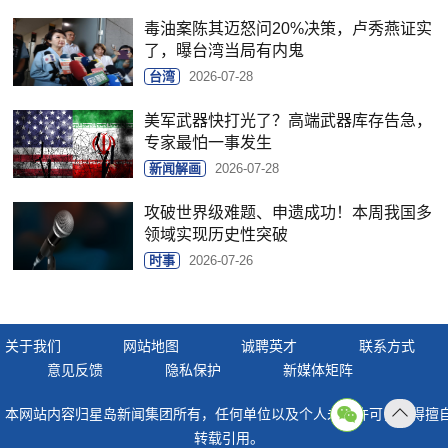
毒油案陈其迈怒问20%决策，卢秀燕证实
了，曝台湾当局有内鬼
台湾
2026-07-28
美军武器快打光了？高端武器库存告急，
专家最怕一事发生
新闻解画
2026-07-28
攻破世界级难题、申遗成功！本周我国多
领域实现历史性突破
时事
2026-07-26
关于我们
网站地图
诚聘英才
联系方式
意见反馈
隐私保护
新媒体矩阵
本网站内容归星岛新闻集团所有，任何单位以及个人未经许可，不得擅
返回
转载引用。