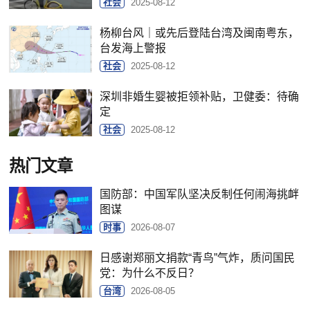
社会
2025-08-12
杨柳台风｜或先后登陆台湾及闽南粤东，
台发海上警报
社会
2025-08-12
深圳非婚生婴被拒领补贴，卫健委：待确
定
社会
2025-08-12
热门文章
国防部：中国军队坚决反制任何闹海挑衅
图谋
时事
2026-08-07
日感谢郑丽文捐款“青鸟”气炸，质问国民
党：为什么不反日？
台湾
2026-08-05