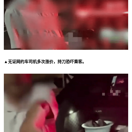
▲无证网约车司机多次涨价，持刀恐吓乘客。