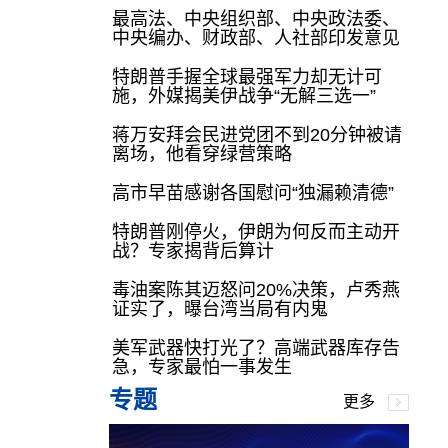
最高法、中央组织部、中央政法委、
中央编办、财政部、人社部印发意见
特朗普手握全球最强军力却无计可
施，外媒揭美伊战争“无解三选一”
蒋万安拜会民进党团不到20分钟被请
离场，他看穿绿营策略
高市早苗感谢各国慰问“独漏赖清德”
特朗普刚停火，伊朗为何反而主动开
战？专家揭背后算计
毒油案陈其迈怒问20%决策，卢秀燕
证实了，曝台湾当局有内鬼
美军武器快打光了？高端武器库存告
急，专家最怕一事发生
专题
更多