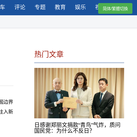
车
评论
专题
教育
娱乐
视频
简体/繁體切換
热门文章
国边界
注入新
日感谢郑丽文捐款“青鸟”气炸，质问
国民党：为什么不反日？