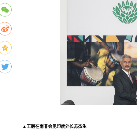
▲王毅在南非会见印度外长苏杰生