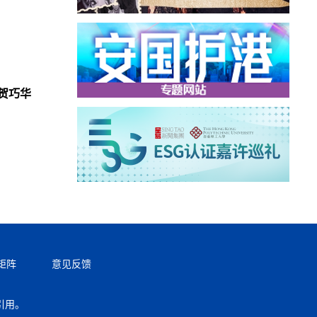
贺巧华
矩阵
意见反馈
引用。
返回顶部