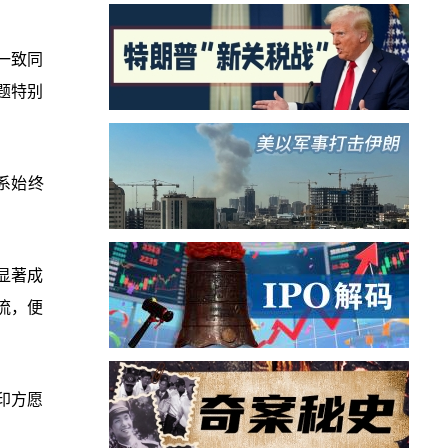
一致同
题特别
系始终
显著成
流，便
印方愿