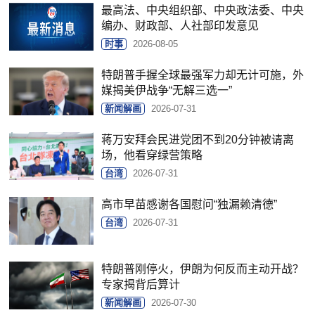
最高法、中央组织部、中央政法委、中央
编办、财政部、人社部印发意见
时事
2026-08-05
特朗普手握全球最强军力却无计可施，外
媒揭美伊战争“无解三选一”
新闻解画
2026-07-31
蒋万安拜会民进党团不到20分钟被请离
场，他看穿绿营策略
台湾
2026-07-31
高市早苗感谢各国慰问“独漏赖清德”
台湾
2026-07-31
特朗普刚停火，伊朗为何反而主动开战？
专家揭背后算计
新闻解画
2026-07-30