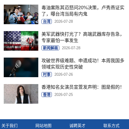
毒油案陈其迈怒问20%决策，卢秀燕证实
了，曝台湾当局有内鬼
台湾
2026-07-28
美军武器快打光了？高端武器库存告急，
专家最怕一事发生
新闻解画
2026-07-28
攻破世界级难题、申遗成功！本周我国多
领域实现历史性突破
时事
2026-07-26
香港知名女演员宣萱发声明：图是假的！
香港
2026-07-25
关于我们
网站地图
诚聘英才
联系方式