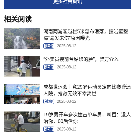
更多
社会
资讯
相关阅读
湖南两游客越栏5米瀑布滑落，撞岩壁堕
潭“毫发未伤”原因曝光
社会
2025-08-12
“外卖员摸前台姑娘的脸”，警方介入
社会
2025-08-12
成都世运会｜意29岁运动员定向比赛昏迷
入院，抢救无效不幸离世
社会
2025-08-12
19岁男开车多次撞击单车男，叫嚣：没人
治你，00后治你
社会
2025-08-12