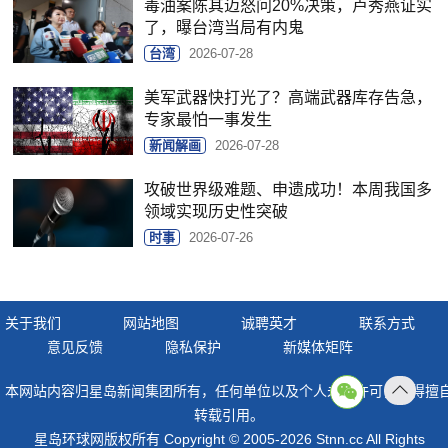
毒油案陈其迈怒问20%决策，卢秀燕证实
了，曝台湾当局有内鬼
台湾
2026-07-28
美军武器快打光了？高端武器库存告急，
专家最怕一事发生
新闻解画
2026-07-28
攻破世界级难题、申遗成功！本周我国多
领域实现历史性突破
时事
2026-07-26
关于我们
网站地图
诚聘英才
联系方式
意见反馈
隐私保护
新媒体矩阵
本网站内容归星岛新闻集团所有，任何单位以及个人未经许可，不得擅
返回
转载引用。
顶部
星岛环球网版权所有 Copyright © 2005-2026 Stnn.cc All Rights