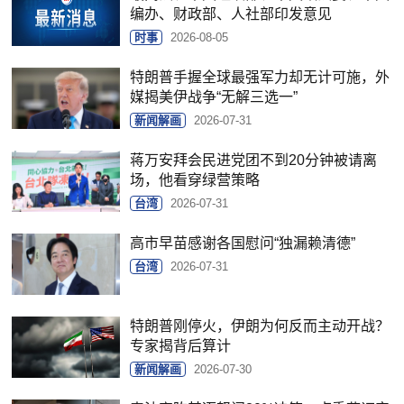
编办、财政部、人社部印发意见
时事
2026-08-05
特朗普手握全球最强军力却无计可施，外
媒揭美伊战争“无解三选一”
新闻解画
2026-07-31
蒋万安拜会民进党团不到20分钟被请离
场，他看穿绿营策略
台湾
2026-07-31
高市早苗感谢各国慰问“独漏赖清德”
台湾
2026-07-31
特朗普刚停火，伊朗为何反而主动开战？
专家揭背后算计
新闻解画
2026-07-30