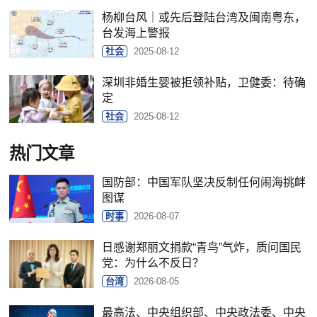
杨柳台风｜或先后登陆台湾及闽南粤东，
台发海上警报
社会
2025-08-12
深圳非婚生婴被拒领补贴，卫健委：待确
定
社会
2025-08-12
热门文章
国防部：中国军队坚决反制任何闹海挑衅
图谋
时事
2026-08-07
日感谢郑丽文捐款“青鸟”气炸，质问国民
党：为什么不反日？
台湾
2026-08-05
最高法、中央组织部、中央政法委、中央