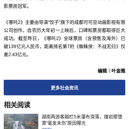
影票房冠军。
《哪吒2》主要由导演“饺子”旗下的成都可可豆动画影视有限
公司创作，自农历大年初一上映后，口碑和票房都取得巨大
成功。截至昨日，《哪吒2》全球票房（含预售及海外）已
破139亿元人民币，距离排名第7的《蜘蛛侠：不战无归》仅
差2.43亿元。
编辑︱叶金雅
更多
社会
资讯
相关阅读
湖南两游客越栏5米瀑布滑落，撞岩壁堕
潭“毫发未伤”原因曝光