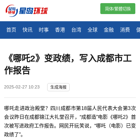
简体/繁體切換
首页
快讯
时事
香港
台湾
全球
金融
消费
《哪吒2》变政绩，写入成都市工
作报告
2025-02-27 10:23
生成海报
哪吒走进政治殿堂？四川成都市第18届人民代表大会第3次
会议昨日在成都锦江大礼堂召开，“成都造”电影《哪吒2》首
次被写进政府工作报告。网民开玩笑说，“哪吒（电影）已变
政绩了”。