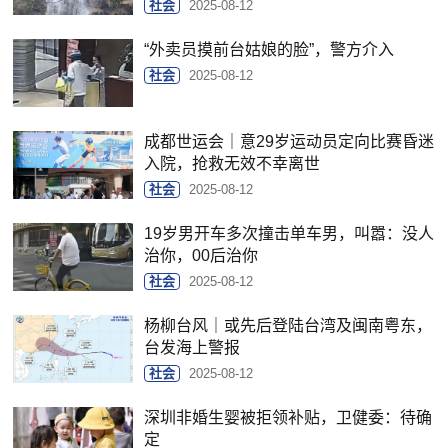
社会
2025-08-12
“外卖员摸前台姑娘的脸”，警方介入
社会
2025-08-12
成都世运会｜意29岁运动员定向比赛昏迷
入院，抢救无效不幸离世
社会
2025-08-12
19岁男开车多次撞击单车男，叫嚣：没人
治你，00后治你
社会
2025-08-12
杨柳台风｜或先后登陆台湾及闽南粤东，
台发海上警报
社会
2025-08-12
深圳非婚生婴被拒领补贴，卫健委：待确
定