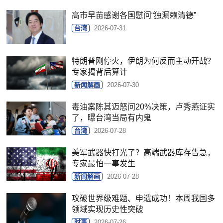
高市早苗感谢各国慰问“独漏赖清德”
台湾
2026-07-31
特朗普刚停火，伊朗为何反而主动开战？
专家揭背后算计
新闻解画
2026-07-30
毒油案陈其迈怒问20%决策，卢秀燕证实
了，曝台湾当局有内鬼
台湾
2026-07-28
美军武器快打光了？高端武器库存告急，
专家最怕一事发生
新闻解画
2026-07-28
攻破世界级难题、申遗成功！本周我国多
领域实现历史性突破
时事
2026-07-26