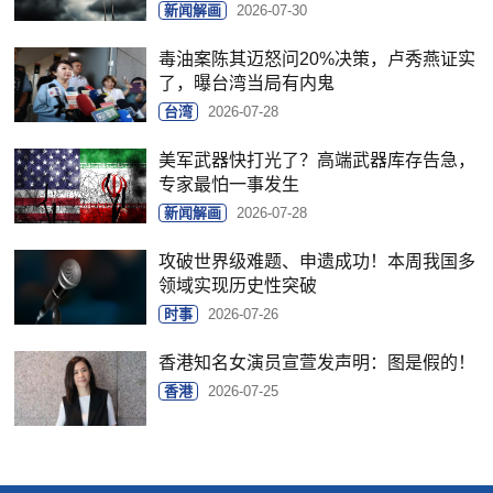
新闻解画
2026-07-30
毒油案陈其迈怒问20%决策，卢秀燕证实
了，曝台湾当局有内鬼
台湾
2026-07-28
美军武器快打光了？高端武器库存告急，
专家最怕一事发生
新闻解画
2026-07-28
攻破世界级难题、申遗成功！本周我国多
领域实现历史性突破
时事
2026-07-26
香港知名女演员宣萱发声明：图是假的！
香港
2026-07-25