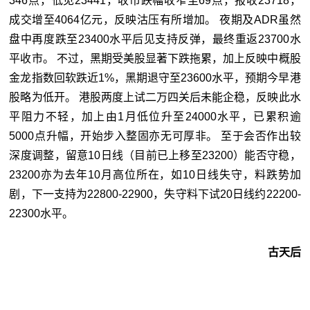
346点，低见23441，收市跌幅收窄至69点，报收23718，
成交增至4064亿元，反映沽压有所增加。 夜期及ADR虽然
盘中再度跌至23400水平后见支持反弹，最终重返23700水
平收市。 不过，黑期受美股显著下跌拖累，加上反映中概股
金龙指数回软跌近1%，黑期退守至23600水平，预期今早港
股略为低开。 港股两度上试二万四关后未能企稳，反映此水
平阻力不轻，加上由1月低位升至24000水平，已累积逾
5000点升幅，开始步入整固亦无可厚非。 至于会否作出较
深度调整，留意10日线（目前已上移至23200）能否守稳，
23200亦为去年10月高位所在，如10日线失守，料跌势加
剧，下一支持为22800-22900，失守料下试20日线约22200-
22300水平。
古天后