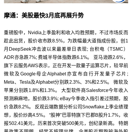
摩通：美股最快3月底再展升势
重磅股中，Nvidia上季盈利和收入均胜预期，不过市场反而
趁此出货，股价收市跌8.5%，为跌幅最大道指成份股，创1
月DeepSeek冲击波以来最差单日表现; 台积电（TSMC）
ADR亦急跌7%; 费城半导体指数跌6.1%。 亚马逊跌2.6%，
旗下云服务AWS表示，正在开发一款量子运算芯片，较早前
微软及Google母企Alphabet亦宣布自行开发量子芯片;
Meta、Tesla及Alphabet分别跌2.3%、3%和2.5%。 微软及
苹果分别跌1.8%和1.3%。 大型软件商Salesforce今年收入
预测麻麻地，股价跌3.9%; eBay今季收入指引差过预期，股
价急跌8.2%。 反观云端数据分析公司Snowflake上季业绩理
想，股价炒高4.5%。 “股神”巴菲特旗下巴郡B股升1.7%，收
报502.41美元，历来首次突破500美元，创纪录新高。 特朗
普政策不明朗，经常不按理出牌，令美股近期跑输海外股