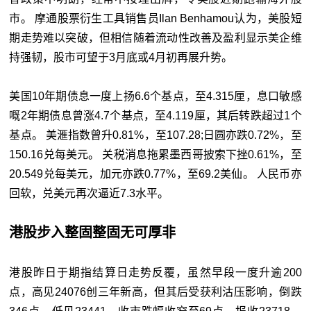
市。 摩通股票衍生工具销售员Ilan Benhamou认为，美股短
期走势难以突破，但相信随着流动性改善及盈利显示美企维
持强韧，股市可望于3月底或4月初再展升势。
美国10年期债息一度上扬6.6个基点，至4.315厘，息口敏感
嘅2年期债息曾涨4.7个基点，至4.119厘，其后转跌超过1个
基点。 美滙指数曾升0.81%，至107.28;日圆亦跌0.72%，至
150.16兑每美元。 关税消息拖累墨西哥披索下挫0.61%，至
20.549兑每美元，加元亦跌0.77%，至69.2美仙。 人民币亦
回软，兑美元再次逼近7.3水平。
港股步入整固整固无可厚非
港股昨日于期指结算日走势反覆，虽然早段一度升逾200
点，高见24076创三年新高，但其后受获利沽压影响，倒跌