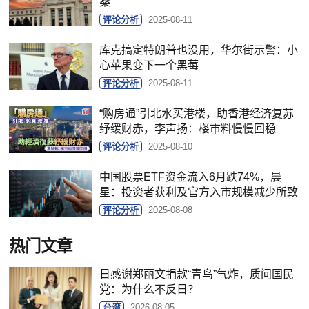
燊
评论分析
2025-08-11
库克搞定特朗普也没用，华尔街示警：小
心苹果变下一个黑莓
评论分析
2025-08-11
“购房通”引北水买港楼，助香港经济复苏
纾缓财赤，李声扬：楼市料慢慢回稳
评论分析
2025-08-10
中国股票ETF资金流入6月跌74%，晨
星：投资者获利及官方入市规模减少所致
评论分析
2025-08-08
热门文章
日感谢郑丽文捐款“青鸟”气炸，质问国民
党：为什么不反日？
台湾
2026-08-05