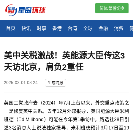
简体/繁體切換
首页
快讯
时事
香港
台湾
全球
金融
消费
美中关税激战！英能源大臣传这3
天访北京，肩负2重任
2025-03-01 08:24
生成海报
英国工党政府去（2024）年7月上台以来，外交重点政策之
一是修复英中关系。去年12月外媒报导，英国能源大臣米利
班德（Ed Miliband）可能在今年第1季访中。路透社28日引
述3名消息人士说法独家报导，米利班德预计3月17日至19