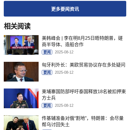
更多
要闻
资讯
相关阅读
美韩峰会 | 李在明8月25日晤特朗普，磋
商半导体、造船合作
要闻
2025-08-12
匈牙利外长：美欧贸易协议存在多处疑问
要闻
2025-08-12
柬埔寨国防部呼吁泰国释放18名被扣押柬
方士兵
要闻
2025-08-12
传基辅准备对俄“割地”，特朗普：会尽量
帮乌讨回失土