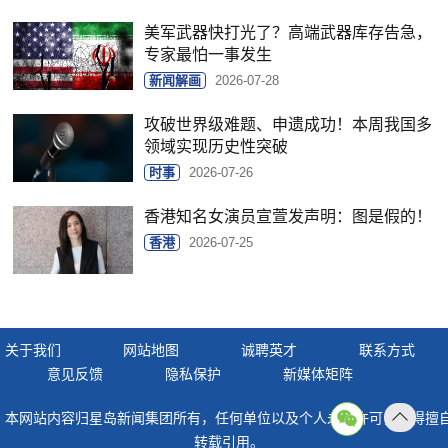
美军武器快打光了？高端武器库存告急，
专家最怕一事发生
新闻解画
2026-07-28
攻破世界级难题、申遗成功！本周我国多
领域实现历史性突破
时事
2026-07-26
香港知名女演员宣萱发声明：图是假的！
香港
2026-07-25
关于我们
网站地图
诚聘英才
联系方式
意见反馈
隐私保护
新媒体矩阵
本网站内容归星岛新闻集团所有，任何单位以及个人未经许可，不得擅
返回
转载引用。