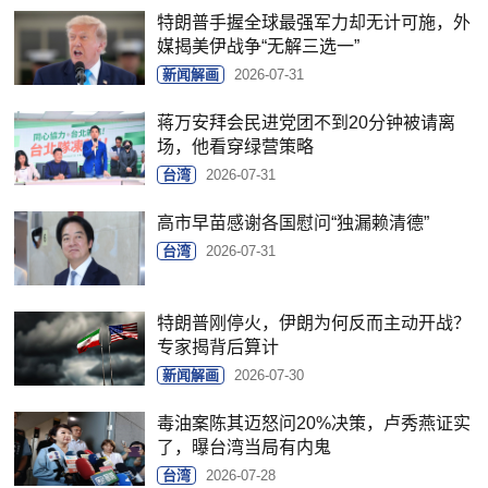
特朗普手握全球最强军力却无计可施，外
媒揭美伊战争“无解三选一”
新闻解画
2026-07-31
蒋万安拜会民进党团不到20分钟被请离
场，他看穿绿营策略
台湾
2026-07-31
高市早苗感谢各国慰问“独漏赖清德”
台湾
2026-07-31
特朗普刚停火，伊朗为何反而主动开战？
专家揭背后算计
新闻解画
2026-07-30
毒油案陈其迈怒问20%决策，卢秀燕证实
了，曝台湾当局有内鬼
台湾
2026-07-28