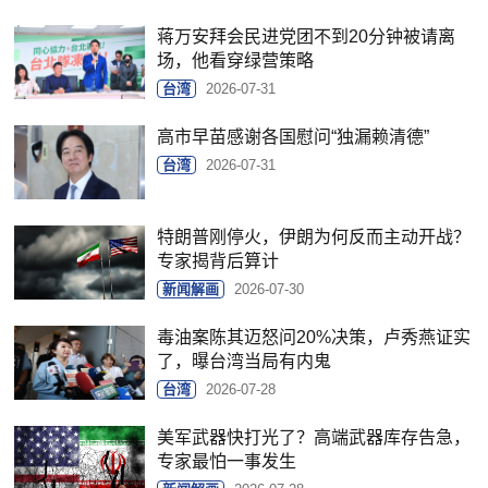
蒋万安拜会民进党团不到20分钟被请离
场，他看穿绿营策略
台湾
2026-07-31
高市早苗感谢各国慰问“独漏赖清德”
台湾
2026-07-31
特朗普刚停火，伊朗为何反而主动开战？
专家揭背后算计
新闻解画
2026-07-30
毒油案陈其迈怒问20%决策，卢秀燕证实
了，曝台湾当局有内鬼
台湾
2026-07-28
美军武器快打光了？高端武器库存告急，
专家最怕一事发生