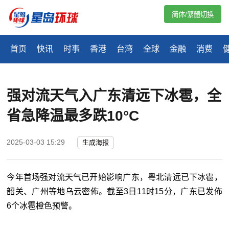
简体/繁體切換
首页
快讯
时事
香港
台湾
全球
金融
消费
强对流天气入广东清远下冰雹，全
省急降温最多跌10°C
2025-03-03 15:29
生成海报
今年首场强对流天气已开始影响广东，粤北清远已下冰雹，
韶关、广州等地乌云密佈。截至3日11时15分，广东已发佈
6个冰雹橙色预警。