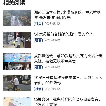
相关阅读
湖南两游客越栏5米瀑布滑落，撞岩壁堕
潭“毫发未伤”原因曝光
社会
2025-08-12
“外卖员摸前台姑娘的脸”，警方介入
社会
2025-08-12
成都世运会｜意29岁运动员定向比赛昏迷
入院，抢救无效不幸离世
社会
2025-08-12
19岁男开车多次撞击单车男，叫嚣：没人
治你，00后治你
社会
2025-08-12
杨柳台风｜或先后登陆台湾及闽南粤东，
台发海上警报