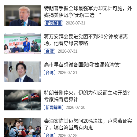
特朗普手握全球最强军力却无计可施，外
媒揭美伊战争“无解三选一”
新闻解画
2026-07-31
蒋万安拜会民进党团不到20分钟被请离
场，他看穿绿营策略
台湾
2026-07-31
高市早苗感谢各国慰问“独漏赖清德”
台湾
2026-07-31
特朗普刚停火，伊朗为何反而主动开战？
专家揭背后算计
新闻解画
2026-07-30
毒油案陈其迈怒问20%决策，卢秀燕证实
了，曝台湾当局有内鬼
台湾
2026-07-28