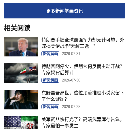
更多
新闻解画
资讯
相关阅读
特朗普手握全球最强军力却无计可施，外
媒揭美伊战争“无解三选一”
新闻解画
2026-07-31
特朗普刚停火，伊朗为何反而主动开战？
专家揭背后算计
新闻解画
2026-07-30
东野圭吾离世，这位顶流推理小说家留下
了什么谜题？
新闻解画
2026-07-28
美军武器快打光了？高端武器库存告急，
专家最怕一事发生