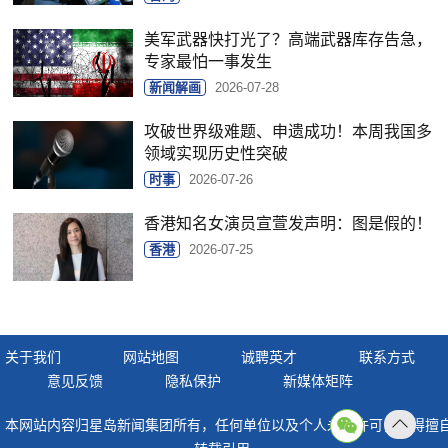
美军武器快打光了？高端武器库存告急，
专家最怕一事发生
新闻解画
2026-07-28
攻破世界级难题、申遗成功！本周我国多
领域实现历史性突破
时事
2026-07-26
香港知名女演员宣萱发声明：图是假的！
香港
2026-07-25
关于我们
网站地图
诚聘英才
联系方式
意见反馈
隐私保护
新媒体矩阵
本网站内容归星岛新闻集团所有，任何单位以及个人未经许可，不得擅
返回