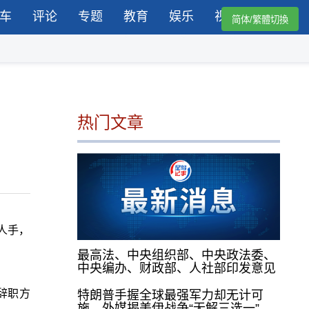
车
评论
专题
教育
娱乐
视频
简体/繁體切換
热门文章
人手，
最高法、中央组织部、中央政法委、
中央编办、财政部、人社部印发意见
辞职方
特朗普手握全球最强军力却无计可
施，外媒揭美伊战争“无解三选一”