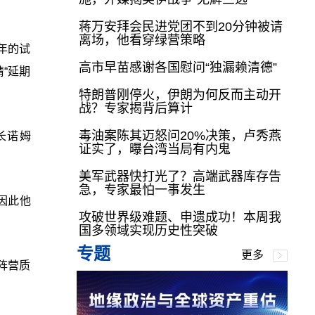
蒋万安拜会民进党团不到20分钟被请
离场，他看穿绿营策略
年的试
高市早苗感谢各国慰问“独漏赖清德”
“延期
特朗普刚停火，伊朗为何反而主动开
战？专家揭背后算计
毒油案陈其迈怒问20%决策，卢秀燕
长诺姆
证实了，曝台湾当局有内鬼
美军武器快打光了？高端武器库存告
急，专家最怕一事发生
，因此他
攻破世界级难题、申遗成功！本周我
国多领域实现历史性突破
专题
更多
阵营质