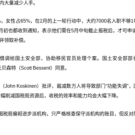
之内大量减少人手。
，女性占65%，在2月的上一轮行动中，大约7000名入职不够1
月初也都收到通知，表示他们需在5月中旬截止报税后，才可申请
并领取补偿。
借调给国土安全部，协助移民官员处理个案。国土安全部部
森特（Scott Bessent）同意。
hn Koskinen）批评，裁减数万人将导致部门“功能失调”
大幅削减国税局资源后，收税的效率和能力均会大幅下降。
国税局偏袒进步派机构，只严格核查保守派机构的账目，但反对
。