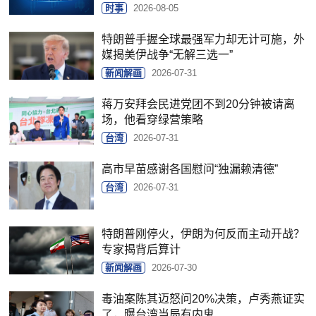
时事
2026-08-05
特朗普手握全球最强军力却无计可施，外
媒揭美伊战争“无解三选一”
新闻解画
2026-07-31
蒋万安拜会民进党团不到20分钟被请离
场，他看穿绿营策略
台湾
2026-07-31
高市早苗感谢各国慰问“独漏赖清德”
台湾
2026-07-31
特朗普刚停火，伊朗为何反而主动开战？
专家揭背后算计
新闻解画
2026-07-30
毒油案陈其迈怒问20%决策，卢秀燕证实
了，曝台湾当局有内鬼