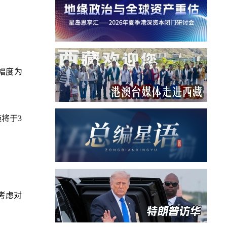
幅度为
将于3
考虑对