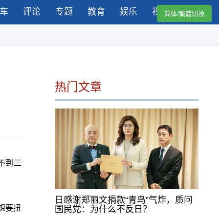
车
评论
专题
教育
娱乐
视频
简体/繁體切換
热门文章
不到三
日感谢郑丽文捐款“青鸟”气炸，质问
想要扭
国民党：为什么不反日？