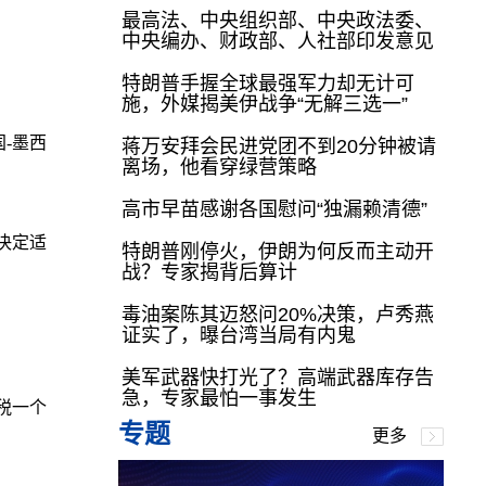
最高法、中央组织部、中央政法委、
中央编办、财政部、人社部印发意见
特朗普手握全球最强军力却无计可
施，外媒揭美伊战争“无解三选一”
-墨西
蒋万安拜会民进党团不到20分钟被请
离场，他看穿绿营策略
高市早苗感谢各国慰问“独漏赖清德”
决定适
特朗普刚停火，伊朗为何反而主动开
战？专家揭背后算计
毒油案陈其迈怒问20%决策，卢秀燕
证实了，曝台湾当局有内鬼
美军武器快打光了？高端武器库存告
急，专家最怕一事发生
税一个
专题
更多