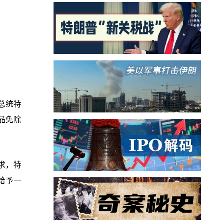
总统特
品免除
求，特
给予一