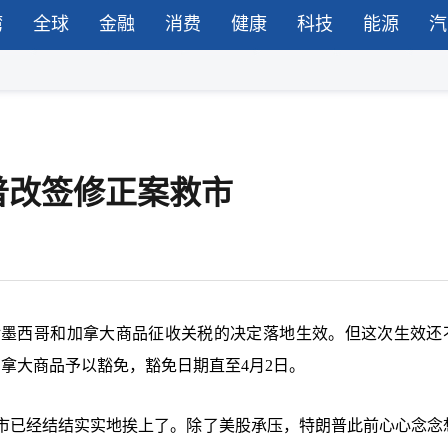
湾
全球
金融
消费
健康
科技
能源
汽
普改签修正案救市
对墨西哥和加拿大商品征收关税的决定落地生效。但这次生效还
拿大商品予以豁免，豁免日期直至4月2日。
市已经结结实实地挨上了。除了美股承压，特朗普此前心心念念