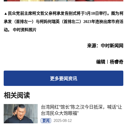
▲
民众党前主席柯文哲父亲柯承发告别式将于3月10日举行。图为柯
承发（首排左一）与柯妈何瑞英（首排左二）2023年连袂出席市府活
动。 中时资料照片
来源：中时新闻网
编辑︱杨睿奇
更多
要闻
资讯
相关阅读
台湾网红“馆长”陈之汉今日抵深，喊话“让
台湾民众大饱眼福”
要闻
2025-08-12