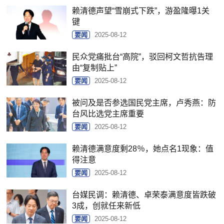
赖清德声望“雪崩式下跌”，游盈隆曝1关
键
要闻
2025-08-12
民众党痛批台“高院”，驳回柯文哲抗告理
由“复制贴上”
要闻
2025-08-12
被问及是否参选国民党主席，卢秀燕：防
台风比选党主席重要
要闻
2025-08-12
赖清德满意度剩28％，她点名1现象：值
得注意
要闻
2025-08-12
台媒民调：赖清德、卓荣泰满意度皆跌破
3成，创就任来新低
要闻
2025-08-12