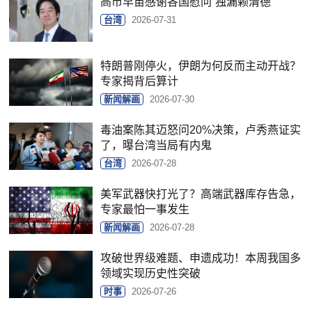
高市早苗感谢各国慰问“独漏赖清德”
台湾
2026-07-31
特朗普刚停火，伊朗为何反而主动开战？
专家揭背后算计
新闻解画
2026-07-30
毒油案陈其迈怒问20%决策，卢秀燕证实
了，曝台湾当局有内鬼
台湾
2026-07-28
美军武器快打光了？高端武器库存告急，
专家最怕一事发生
新闻解画
2026-07-28
攻破世界级难题、申遗成功！本周我国多
领域实现历史性突破
时事
2026-07-26