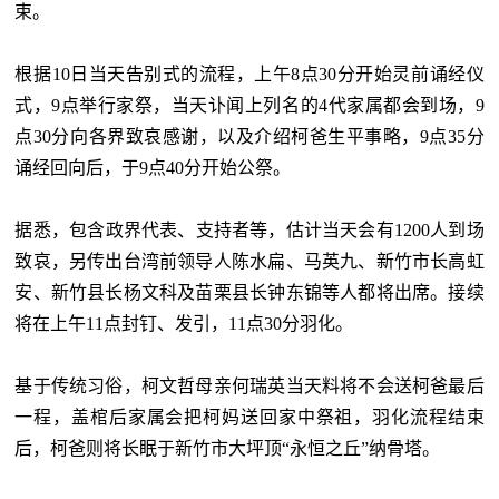
束。
根据
10日当天告别式的流程，上午8点30分开始灵前诵经仪
式，9点举行家祭，当天讣闻上列名的4代家属都会到场，9
点30分向各界致哀感谢，以及介绍柯爸生平事略，9点35分
诵经回向后，于9点40分开始公祭。
据悉，包含政界代表、支持者等，估计当天会有
1200人到场
致哀，另传出台湾前领导人陈水扁、马英九、新竹市长高虹
安、新竹县长杨文科及苗栗县长钟东锦等人都将出席。接续
将在上午11点封钉、发引，11点30分羽化。
基于传统习俗，柯文哲母亲何瑞英当天料将不会送柯爸最后
一程，盖棺后家属会把柯妈送回家中祭祖，羽化流程结束
后，柯爸则将长眠于新竹市大坪顶
“永恒之丘”纳骨塔。