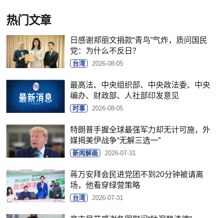
热门文章
日感谢郑丽文捐款“青鸟”气炸，质问国民
党：为什么不反日？
台湾
2026-08-05
最高法、中央组织部、中央政法委、中央
编办、财政部、人社部印发意见
时事
2026-08-05
特朗普手握全球最强军力却无计可施，外
媒揭美伊战争“无解三选一”
新闻解画
2026-07-31
蒋万安拜会民进党团不到20分钟被请离
场，他看穿绿营策略
台湾
2026-07-31