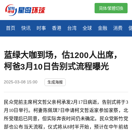
简体/繁體切換
首页
快讯
时事
香港
台湾
全球
金融
消费
蓝绿大咖到场，估1200人出席，
柯爸3月10日告别式流程曝光
2025-03-08 15:00
生成海报
民众党前主席柯文哲父亲柯承发
2月17日病逝，告别式将于3
月10日举行。柯妻陈佩琪7日申请柯文哲返家参加家祭，北
所受理后已同意，但实际奔丧时间仍未确定。民众党新竹党
部也公布当天流程，仪式将从8时半开始，预计在中午前结