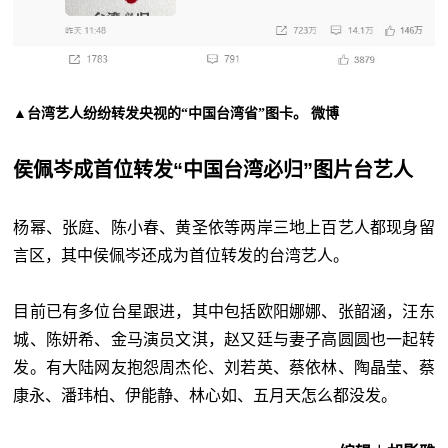
▲台湾艺人纷纷转发央视的“中国台湾省”图卡。 微博
侯佩岑成首位转发“中国台湾必归”图片台艺人
杨幂、张庭、陈小春、黄圣依等两岸三地上百艺人都现身留
言区，其中侯佩岑还成为首位转发的台湾艺人。
目前已有多位台星跟进，其中包括欧阳娜娜、张韶涵，汪东
城、陈妍希、金马演员文淇，赵又廷与妻子高圆圆也一起转
发。有大陆网友抱怨周杰伦、刘若英、蔡依林、陶晶莹、蔡
康永、潘玮柏、伊能静、林心如、五月天怎么都没发。