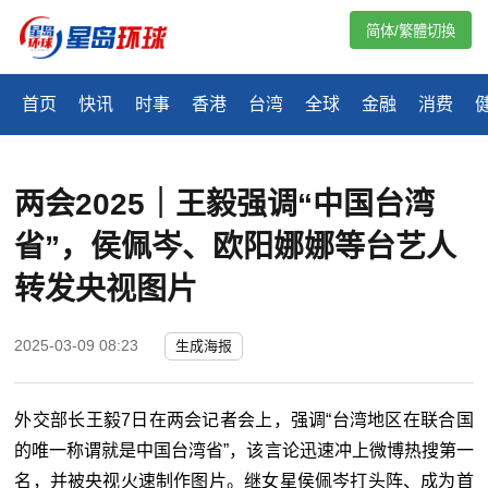
简体/繁體切換
首页
快讯
时事
香港
台湾
全球
金融
消费
两会2025｜王毅强调“中国台湾
省”，侯佩岑、欧阳娜娜等台艺人
转发央视图片
2025-03-09 08:23
生成海报
外交部长王毅7日在两会记者会上，强调“台湾地区在联合国
的唯一称谓就是中国台湾省”，该言论迅速冲上微博热搜第一
名，并被央视火速制作图片。继女星侯佩岑打头阵、成为首