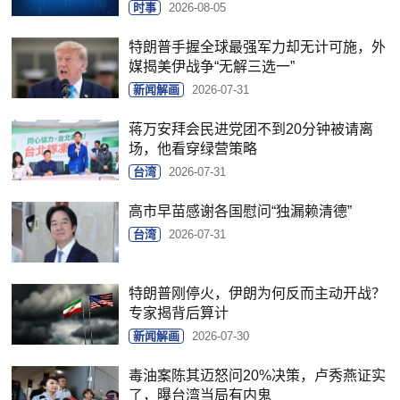
时事
2026-08-05
特朗普手握全球最强军力却无计可施，外
媒揭美伊战争“无解三选一”
新闻解画
2026-07-31
蒋万安拜会民进党团不到20分钟被请离
场，他看穿绿营策略
台湾
2026-07-31
高市早苗感谢各国慰问“独漏赖清德”
台湾
2026-07-31
特朗普刚停火，伊朗为何反而主动开战？
专家揭背后算计
新闻解画
2026-07-30
毒油案陈其迈怒问20%决策，卢秀燕证实
了，曝台湾当局有内鬼