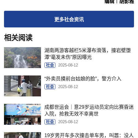
编辑︱胡影雅
更多
社会
资讯
相关阅读
湖南两游客越栏5米瀑布滑落，撞岩壁堕
潭“毫发未伤”原因曝光
社会
2025-08-12
“外卖员摸前台姑娘的脸”，警方介入
社会
2025-08-12
成都世运会｜意29岁运动员定向比赛昏迷
入院，抢救无效不幸离世
社会
2025-08-12
19岁男开车多次撞击单车男，叫嚣：没人