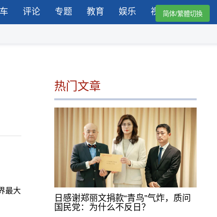
车
评论
专题
教育
娱乐
视频
简体/繁體切換
热门文章
世界最大
日感谢郑丽文捐款“青鸟”气炸，质问
国民党：为什么不反日？