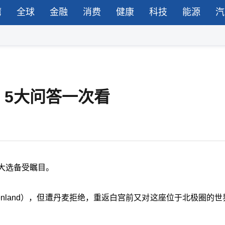
湾
全球
金融
消费
健康
科技
能源
汽
5大问答一次看
大选备受瞩目。
eenland），但遭丹麦拒绝，重返白宫前又对这座位于北极圈的