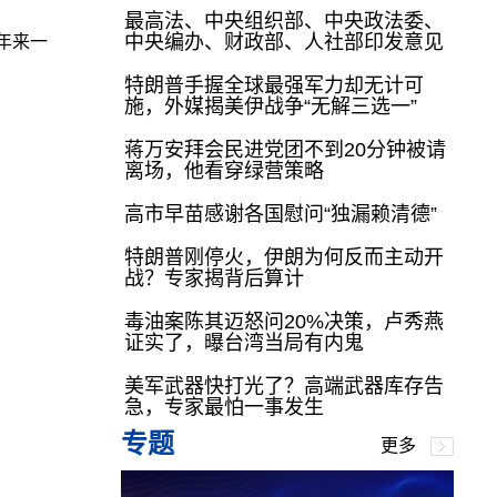
最高法、中央组织部、中央政法委、
中央编办、财政部、人社部印发意见
年来一
特朗普手握全球最强军力却无计可
施，外媒揭美伊战争“无解三选一”
蒋万安拜会民进党团不到20分钟被请
离场，他看穿绿营策略
高市早苗感谢各国慰问“独漏赖清德”
特朗普刚停火，伊朗为何反而主动开
战？专家揭背后算计
毒油案陈其迈怒问20%决策，卢秀燕
证实了，曝台湾当局有内鬼
美军武器快打光了？高端武器库存告
急，专家最怕一事发生
专题
更多