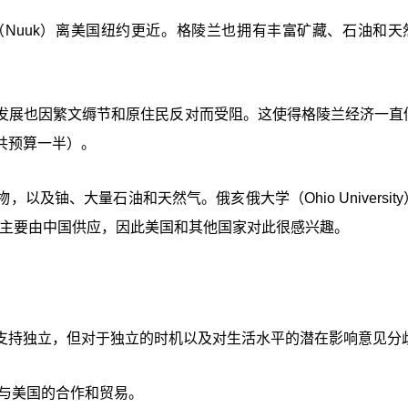
Nuuk）离美国纽约更近。格陵兰也拥有丰富矿藏、石油和天
发展也因繁文缛节和原住民反对而受阻。这使得格陵兰经济一直
共预算一半）。
及铀、大量石油和天然气。俄亥俄大学（Ohio Universit
矿物目前主要由中国供应，因此美国和其他国家对此很感兴趣。
支持独立，但对于独立的时机以及对生活水平的潜在影响意见分
强与美国的合作和贸易。