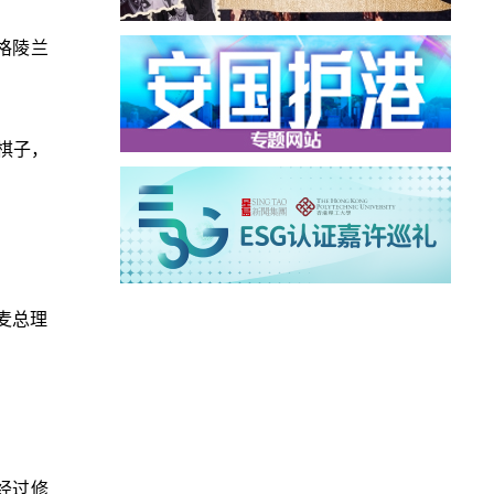
格陵兰
为棋子，
麦总理
经过修