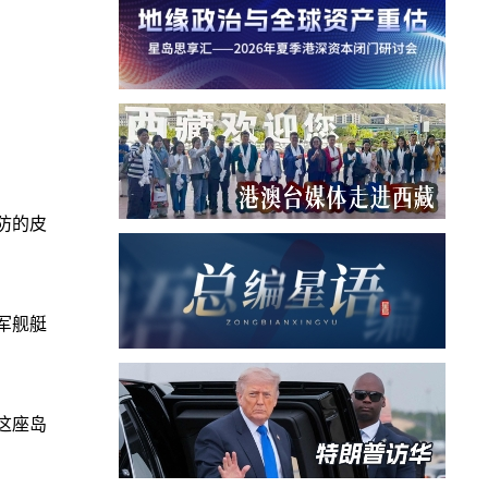
防的皮
军舰艇
在这座岛