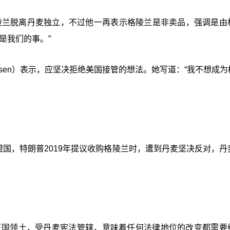
动格陵兰脱离丹麦独立，不过他一再表示格陵兰是非卖品，强调是由
是我们的事。”
 Larsen）表示，应坚决拒绝美国接管的想法。她写道：“我不想成
盟国，特朗普2019年提议收购格陵兰时，遭到丹麦坚决反对，丹
欧王国领土，受丹麦宪法管辖，意味着任何法律地位的改变都需要