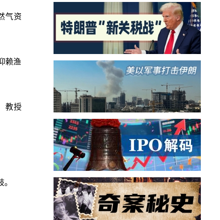
然气资
仰赖渔
y）教授
歧。