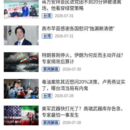
蒋万安拜会民进党团不到20分钟被请离
场，他看穿绿营策略
台湾
2026-07-31
高市早苗感谢各国慰问“独漏赖清德”
台湾
2026-07-31
特朗普刚停火，伊朗为何反而主动开战？
专家揭背后算计
新闻解画
2026-07-30
毒油案陈其迈怒问20%决策，卢秀燕证实
了，曝台湾当局有内鬼
台湾
2026-07-28
美军武器快打光了？高端武器库存告急，
专家最怕一事发生
新闻解画
2026-07-28