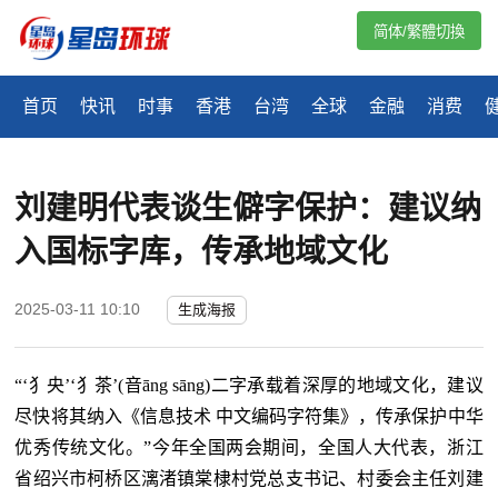
简体/繁體切換
首页
快讯
时事
香港
台湾
全球
金融
消费
刘建明代表谈生僻字保护：建议纳
入国标字库，传承地域文化
2025-03-11 10:10
生成海报
“‘犭央’‘犭茶’(音āng sāng)二字承载着深厚的地域文化，建议
尽快将其纳入《信息技术 中文编码字符集》，传承保护中华
优秀传统文化。”今年全国两会期间，全国人大代表，浙江
省绍兴市柯桥区漓渚镇棠棣村党总支书记、村委会主任刘建