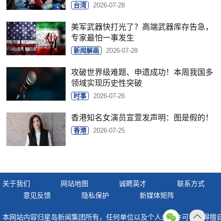
台湾
2026-07-28
美军武器快打光了？高端武器库存告急，
专家最怕一事发生
新闻解画
2026-07-28
攻破世界级难题、申遗成功！本周我国多
领域实现历史性突破
时事
2026-07-26
香港知名女演员宣萱发声明：图是假的！
香港
2026-07-25
关于我们
网站地图
诚聘英才
联系方式
意见反馈
隐私保护
新媒体矩阵
本网站内容归星岛新闻集团所有，任何单位以及个人未经许可，不得擅