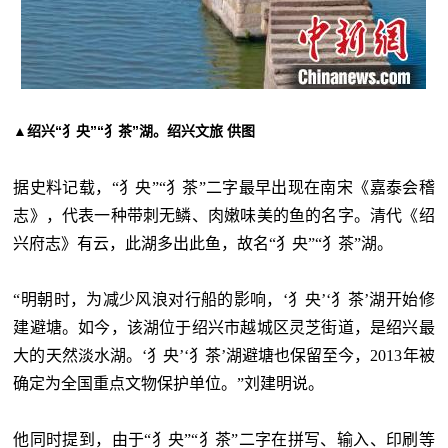
▲绍兴“犭央”“犭茶”湖。绍兴文旅 供图
据史料记载，
“犭央”“犭茶”二字最早出现在南宋《嘉泰会稽
志》，代表一种带刺无鳞、肉嫩味美的鱼的名字。清代《绍
兴府志》有云，此湖多出此鱼，故名“犭央”“犭茶”湖。
“明朝时，为减少风浪对行船的影响，‘犭央’‘犭茶’湖开始修
建避塘。如今，该湖位于绍兴市越城区灵芝街道，是绍兴最
大的天然淡水湖。‘犭央’‘犭茶’湖避塘也保留至今，2013年被
确定为全国重点文物保护单位。”刘建明说。
他同时提到，由于
“犭央”“犭茶”二字在拼写、输入、印刷等