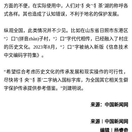
方面的不便，在实际使用中，人们对‘犭央’‘犭茶’湖的称呼各
式各样。其也造成了认知错误，不利于地名的保护发展。
纵观全国，此类情况并不少见。比如在山东省日照市东港区
“冫口”(拼音zhàn)子村，“冫口”字代代相传，已经融入了村庄
的历史文化。2023年8月，“冫口”字被纳入新版《信息技术
中文编码字符集》。
“希望综合考虑历史文化的传承发展和现实操作的可行性，
尽快将‘犭央’‘犭茶’二字纳入国标字库，为全国其它相关生僻
字保护传承提供参考借鉴。”刘建明说。
来源：中国新闻网
来源︱中国新闻网
编辑︱杨睿奇