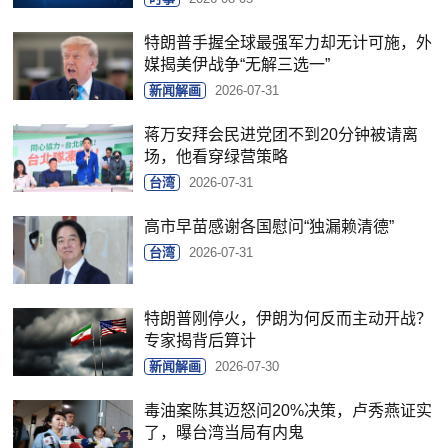
特朗普手握全球最强军力却无计可施，外
媒揭美伊战争“无解三选一”
新闻解画
2026-07-31
蒋万安拜会民进党团不到20分钟被请离
场，他看穿绿营策略
台湾
2026-07-31
高市早苗感谢各国慰问“独漏赖清德”
台湾
2026-07-31
特朗普刚停火，伊朗为何反而主动开战？
专家揭背后算计
新闻解画
2026-07-30
毒油案陈其迈怒问20%决策，卢秀燕证实
了，曝台湾当局有内鬼