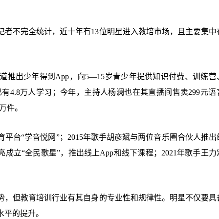
记者不完全统计，近十年有13位明星进入教培市场，且主要集中
道推出少年得到App，向5—15岁青少年提供知识付费、训练营
已有4.8万人学习；今年，主持人杨澜也在其直播间售卖299元语
2万件。
育平台“学音悦网”；2015年歌手胡彦斌与两位音乐圈合伙人推出
亮成立“全民歌星”，推出线上App和线下课程；2021年歌手王
势，但教育培训行业有其自身的专业性和规律性。明星不仅要具
水平的提升。