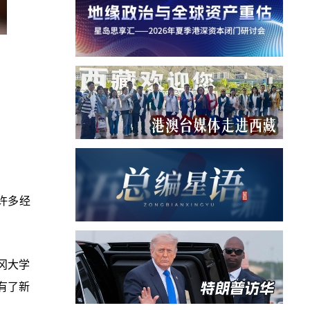
许多经
冈大学
有了新