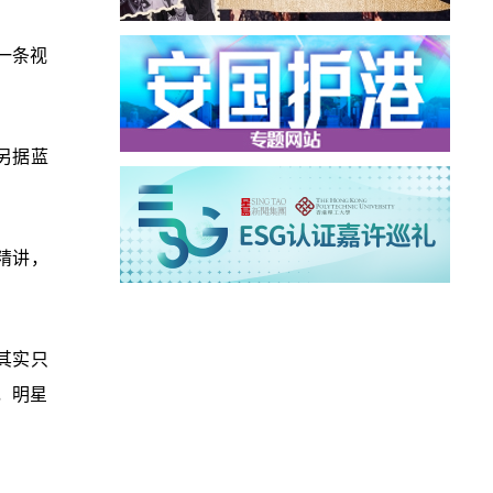
一条视
另据蓝
精讲，
其实只
，明星