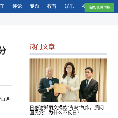
车
评论
专题
教育
娱乐
视频
简体/繁體切換
热门文章
分
口语”
日感谢郑丽文捐款“青鸟”气炸，质问
国民党：为什么不反日？