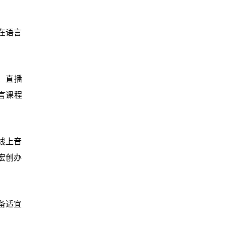
在语言
、直播
言课程
线上音
力宏创办
备适宜