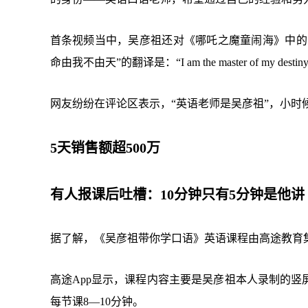
首条视频当中，吴彦祖还对《哪吒之魔童闹海》中的台词“急急如律
命由我不由天”的翻译是：“I am the master of my destin
网友纷纷在评论区表示，“英语老师是吴彦祖”，小时
5天销售额超500万
有人报课后吐槽：10分钟只有5分钟是他讲
据了解，《吴彦祖带你学口语》英语课程由高途教育集
高途App显示，课程内容主要是吴彦祖本人录制的竖屏
每节课8—10分钟。