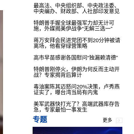
最高法、中央组织部、中央政法委、
中央编办、财政部、人社部印发意见
特朗普手握全球最强军力却无计可
施，外媒揭美伊战争“无解三选一”
蒋万安拜会民进党团不到20分钟被请
离场，他看穿绿营策略
高市早苗感谢各国慰问“独漏赖清德”
特朗普刚停火，伊朗为何反而主动开
战？专家揭背后算计
毒油案陈其迈怒问20%决策，卢秀燕
证实了，曝台湾当局有内鬼
美军武器快打光了？高端武器库存告
急，专家最怕一事发生
专题
更多