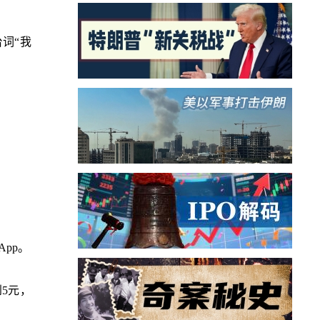
台词“我
pp。
5元，