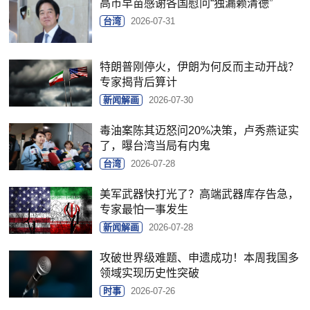
高市早苗感谢各国慰问“独漏赖清德”
台湾
2026-07-31
特朗普刚停火，伊朗为何反而主动开战？
专家揭背后算计
新闻解画
2026-07-30
毒油案陈其迈怒问20%决策，卢秀燕证实
了，曝台湾当局有内鬼
台湾
2026-07-28
美军武器快打光了？高端武器库存告急，
专家最怕一事发生
新闻解画
2026-07-28
攻破世界级难题、申遗成功！本周我国多
领域实现历史性突破
时事
2026-07-26