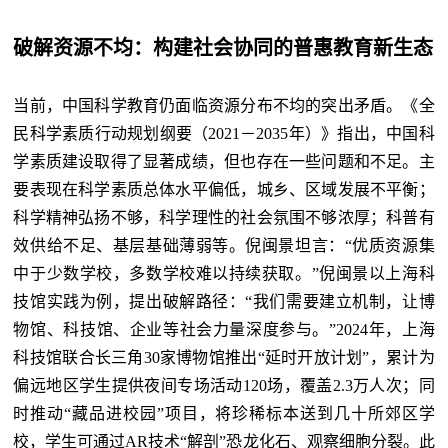
破解资源不均：构建社会协同的普惠教育新生态
当前，中国科学教育仍面临资源分布不均的突出矛盾。《全
民科学素质行动规划纲要（2021－2035年）》指出，中国科
学素质建设取得了显著成绩，但也存在一些问题和不足。主
要表现在科学素质总体水平偏低，城乡、区域发展不平衡；
科学精神弘扬不够，科学理性的社会氛围不够浓厚；科普有
效供给不足、基层基础薄弱等。倪闽景坦言：“优质资源集
中于少数学校，多数学校难以持续获取。”倪闽景以上海科
技馆实践为例，提出破解路径：“我们需要建立机制，让博
物馆、科技馆、企业等社会力量深度参与。”2024年，上海
科技馆联合长三角30家博物馆推出“延时开放计划”，累计为
偏远地区学生提供夜间专场活动120场，覆盖2.3万人次；同
时推动“藏品进校园”项目，将珍稀标本送到几十所郊区学
校，学生可通过AR技术“解剖”恐龙化石、观察细胞分裂。此