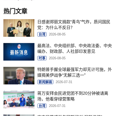
热门文章
日感谢郑丽文捐款“青鸟”气炸，质问国民
党：为什么不反日？
台湾
2026-08-05
最高法、中央组织部、中央政法委、中央
编办、财政部、人社部印发意见
时事
2026-08-05
特朗普手握全球最强军力却无计可施，外
媒揭美伊战争“无解三选一”
新闻解画
2026-07-31
蒋万安拜会民进党团不到20分钟被请离
场，他看穿绿营策略
台湾
2026-07-31