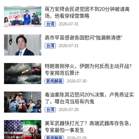
蒋万安拜会民进党团不到20分钟被请离
场，他看穿绿营策略
台湾
2026-07-31
高市早苗感谢各国慰问“独漏赖清德”
台湾
2026-07-31
特朗普刚停火，伊朗为何反而主动开战？
专家揭背后算计
新闻解画
2026-07-30
毒油案陈其迈怒问20%决策，卢秀燕证实
了，曝台湾当局有内鬼
台湾
2026-07-28
美军武器快打光了？高端武器库存告急，
专家最怕一事发生
新闻解画
2026-07-28