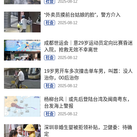
社会
2025-08-12
“外卖员摸前台姑娘的脸”，警方介入
社会
2025-08-12
成都世运会｜意29岁运动员定向比赛昏迷
入院，抢救无效不幸离世
社会
2025-08-12
19岁男开车多次撞击单车男，叫嚣：没人
治你，00后治你
社会
2025-08-12
杨柳台风｜或先后登陆台湾及闽南粤东，
台发海上警报
社会
2025-08-12
深圳非婚生婴被拒领补贴，卫健委：待确
定