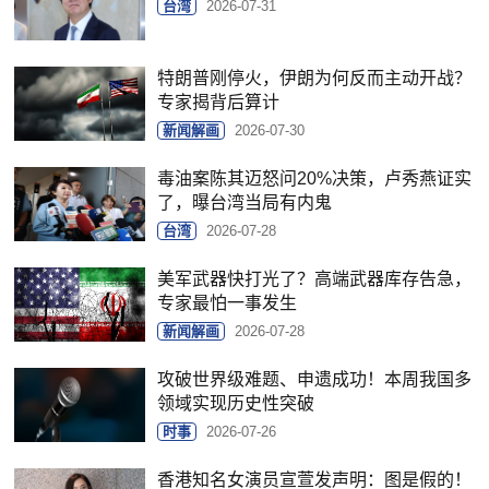
台湾
2026-07-31
特朗普刚停火，伊朗为何反而主动开战？
专家揭背后算计
新闻解画
2026-07-30
毒油案陈其迈怒问20%决策，卢秀燕证实
了，曝台湾当局有内鬼
台湾
2026-07-28
美军武器快打光了？高端武器库存告急，
专家最怕一事发生
新闻解画
2026-07-28
攻破世界级难题、申遗成功！本周我国多
领域实现历史性突破
时事
2026-07-26
香港知名女演员宣萱发声明：图是假的！