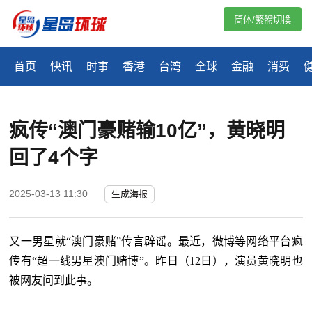
简体/繁體切換
首页
快讯
时事
香港
台湾
全球
金融
消费
疯传“澳门豪赌输10亿”，黄晓明
回了4个字
2025-03-13 11:30
生成海报
又一男星就
“澳门豪赌”传言辟谣。最近，微博等网络平台疯
传有“超一线男星澳门赌博”。昨日（12日），演员黄晓明也
被网友问到此事。