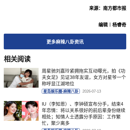
来源：南方都市报
编辑︱杨睿奇
更多
麻辣八卦
资讯
相关阅读
周星驰刘嘉玲紧拥拖实互动曝光，拍《功
夫女足》见证38年友谊，女方对星爷一个
称呼显江湖地位
星岛娱乐圈-麻辣八卦
2026-07-13
IU（李知恩）、李钟硕宣布分手，结束4
年恋情：将以关系很好的前后辈身份继续
相处；知情人士透露分手原因：工作繁
忙，聚少离多