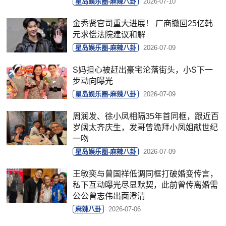
星岛娱乐圈-麻辣八卦
2026-07-10
金秀贤官司重大进展！ 厂商撤回25亿韩
元求偿法院建议和解
星岛娱乐圈-麻辣八卦
2026-07-09
S妈担心被赶出豪宅沦落街头，小S下一
步动向曝光
星岛娱乐圈-麻辣八卦
2026-07-09
周润发、徐小凤相隔35年首同框，跟近百
岁阔太齐庆生，发哥曾跪拜小凤姐献世纪
一吻
星岛娱乐圈-麻辣八卦
2026-07-09
王敏奕与曾国祥低调同框打破婚变传言，
私下互动曝光尽显默契，此前曾传离婚需
公公曾志伟出面澄清
麻辣八卦
2026-07-06