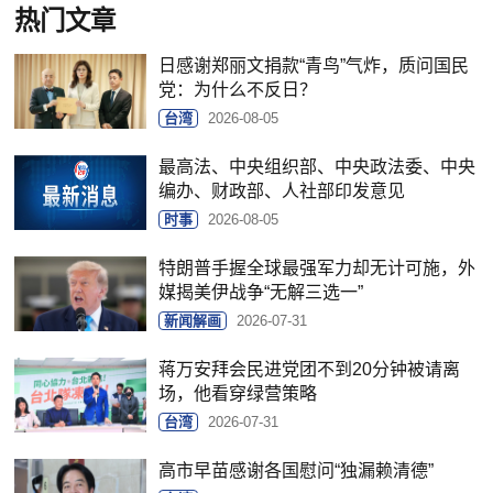
热门文章
日感谢郑丽文捐款“青鸟”气炸，质问国民
党：为什么不反日？
台湾
2026-08-05
最高法、中央组织部、中央政法委、中央
编办、财政部、人社部印发意见
时事
2026-08-05
特朗普手握全球最强军力却无计可施，外
媒揭美伊战争“无解三选一”
新闻解画
2026-07-31
蒋万安拜会民进党团不到20分钟被请离
场，他看穿绿营策略
台湾
2026-07-31
高市早苗感谢各国慰问“独漏赖清德”