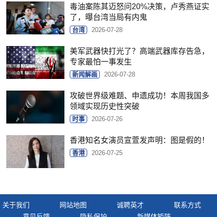
毒油案陈其迈怒问20%决策，卢秀燕证实
了，曝台湾当局有内鬼
台湾
2026-07-28
美军武器快打光了？高端武器库存告急，
专家最怕一事发生
新闻解画
2026-07-28
攻破世界级难题、申遗成功！本周我国多
领域实现历史性突破
时事
2026-07-26
香港知名女演员宣萱发声明：图是假的！
香港
2026-07-25
关于我们
网站地图
诚聘英才
联系方式
意见反馈
隐私保护
新媒体矩阵