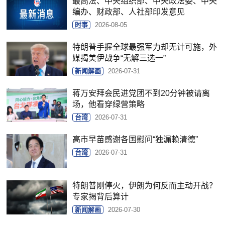
最高法、中央组织部、中央政法委、中央
编办、财政部、人社部印发意见
时事
2026-08-05
特朗普手握全球最强军力却无计可施，外
媒揭美伊战争“无解三选一”
新闻解画
2026-07-31
蒋万安拜会民进党团不到20分钟被请离
场，他看穿绿营策略
台湾
2026-07-31
高市早苗感谢各国慰问“独漏赖清德”
台湾
2026-07-31
特朗普刚停火，伊朗为何反而主动开战？
专家揭背后算计
新闻解画
2026-07-30