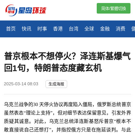
简体/繁體切換
首页
快讯
时事
香港
台湾
全球
金融
消费
普京根本不想停火？泽连斯基爆气
回1句，特朗普态度藏玄机
2025-03-14 08:03
生成海报
乌克兰战争的
30 天停火协议再度陷入僵局，俄罗斯总统普京
虽然表态“理论上支持”，但对细节表达保留意见，引发外界
质疑其诚意。对此，乌克兰总统泽连斯基怒斥普京“根本不
敢直接说自己还想打”，并指控俄方只是在拖延谈判。与此