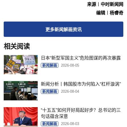
来源︱中时新闻网
编辑︱杨睿奇
更多
新闻解画
资讯
相关阅读
日本“新型军国主义”危险图谋的再次暴露
新闻解画
2026-08-05
新闻分析丨韩国股市为何陷入“杠杆漩涡”
新闻解画
2026-08-04
“十五五”如何开好局起好步？总书记的三
句话蕴含深意
新闻解画
2026-08-03