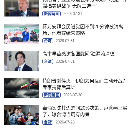
媒揭美伊战争“无解三选一”
新闻解画
2026-07-31
蒋万安拜会民进党团不到20分钟被请离
场，他看穿绿营策略
台湾
2026-07-31
高市早苗感谢各国慰问“独漏赖清德”
台湾
2026-07-31
特朗普刚停火，伊朗为何反而主动开战？
专家揭背后算计
新闻解画
2026-07-30
毒油案陈其迈怒问20%决策，卢秀燕证实
了，曝台湾当局有内鬼
台湾
2026-07-28