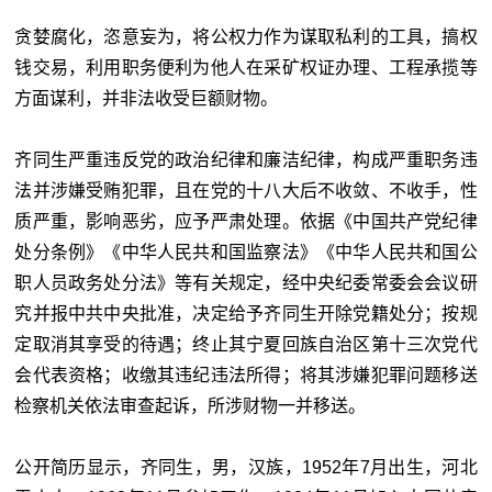
贪婪腐化，恣意妄为，将公权力作为谋取私利的工具，搞权
钱交易，利用职务便利为他人在采矿权证办理、工程承揽等
方面谋利，并非法收受巨额财物。
齐同生严重违反党的政治纪律和廉洁纪律，构成严重职务违
法并涉嫌受贿犯罪，且在党的十八大后不收敛、不收手，性
质严重，影响恶劣，应予严肃处理。依据《中国共产党纪律
处分条例》《中华人民共和国监察法》《中华人民共和国公
职人员政务处分法》等有关规定，经中央纪委常委会会议研
究并报中共中央批准，决定给予齐同生开除党籍处分；按规
定取消其享受的待遇；终止其宁夏回族自治区第十三次党代
会代表资格；收缴其违纪违法所得；将其涉嫌犯罪问题移送
检察机关依法审查起诉，所涉财物一并移送。
公开简历显示，齐同生，男，汉族，1952年7月出生，河北