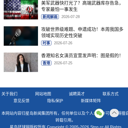
美军武器快打光了？高端武器库存告急，
专家最怕一事发生
新闻解画
2026-07-28
攻破世界级难题、申遗成功！本周我国多
领域实现历史性突破
时事
2026-07-26
香港知名女演员宣萱发声明：图是假的！
香港
2026-07-25
关于我们
网站地图
诚聘英才
联系方式
意见反馈
隐私保护
新媒体矩阵
本网站内容归星岛新闻集团所有，任何单位以及个人未经许可，不得擅
返回
转载引用。
顶部
星岛环球网版权所有 Copyright © 2005-2026 Stnn.cc All Rights