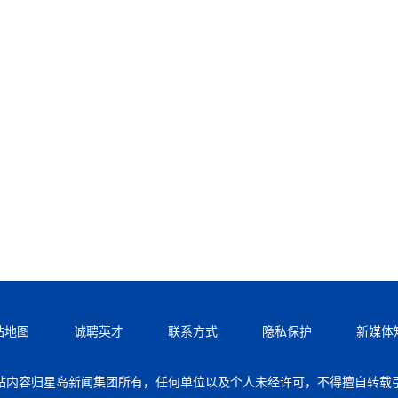
站地图
诚聘英才
联系方式
隐私保护
新媒体
站内容归星岛新闻集团所有，任何单位以及个人未经许可，不得擅自转载