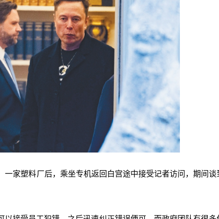
City）一家塑料厂后，乘坐专机返回白宫途中接受记者访问，期间
可以接受员工犯错，之后迅速纠正错误便可，而政府团队有很多