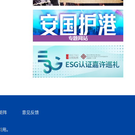
矩阵
意见反馈
引用。
返回顶部