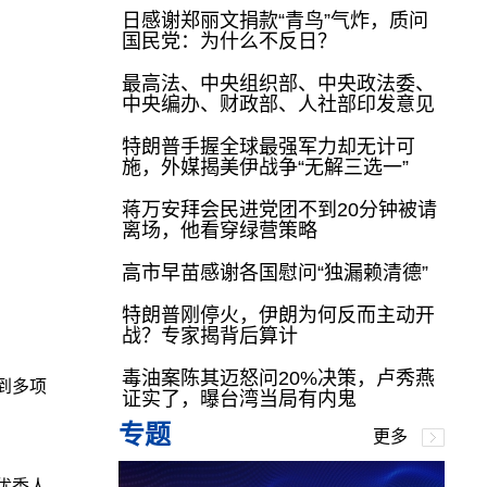
日感谢郑丽文捐款“青鸟”气炸，质问
国民党：为什么不反日？
最高法、中央组织部、中央政法委、
中央编办、财政部、人社部印发意见
特朗普手握全球最强军力却无计可
施，外媒揭美伊战争“无解三选一”
蒋万安拜会民进党团不到20分钟被请
离场，他看穿绿营策略
高市早苗感谢各国慰问“独漏赖清德”
特朗普刚停火，伊朗为何反而主动开
战？专家揭背后算计
毒油案陈其迈怒问20%决策，卢秀燕
谈到多项
证实了，曝台湾当局有内鬼
专题
更多
优秀人