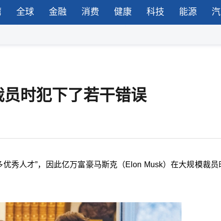
湾
全球
金融
消费
健康
科技
能源
汽
裁员时犯下了若干错误
多优秀人才”，因此亿万富豪马斯克（Elon Musk）在大规模裁