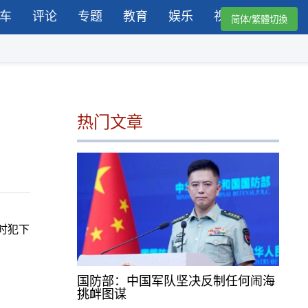
车
评论
专题
教育
娱乐
视频
简体/繁體切換
热门文章
员时犯下
国防部：中国军队坚决反制任何闹海
挑衅图谋