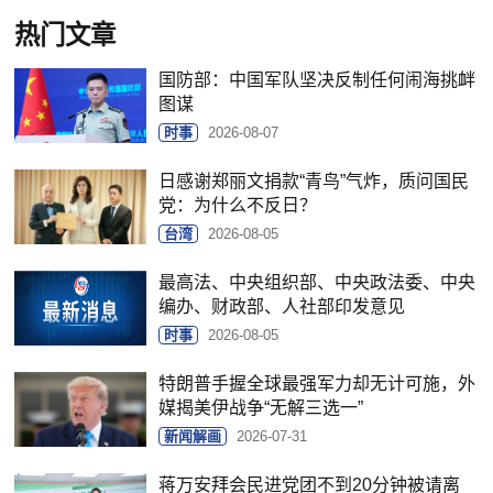
热门文章
国防部：中国军队坚决反制任何闹海挑衅
图谋
时事
2026-08-07
日感谢郑丽文捐款“青鸟”气炸，质问国民
党：为什么不反日？
台湾
2026-08-05
最高法、中央组织部、中央政法委、中央
编办、财政部、人社部印发意见
时事
2026-08-05
特朗普手握全球最强军力却无计可施，外
媒揭美伊战争“无解三选一”
新闻解画
2026-07-31
蒋万安拜会民进党团不到20分钟被请离