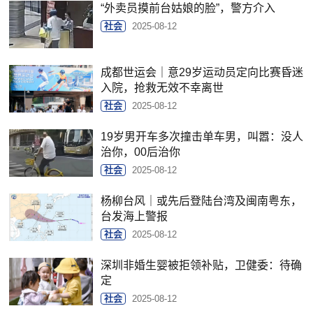
“外卖员摸前台姑娘的脸”，警方介入
社会
2025-08-12
成都世运会｜意29岁运动员定向比赛昏迷
入院，抢救无效不幸离世
社会
2025-08-12
19岁男开车多次撞击单车男，叫嚣：没人
治你，00后治你
社会
2025-08-12
杨柳台风｜或先后登陆台湾及闽南粤东，
台发海上警报
社会
2025-08-12
深圳非婚生婴被拒领补贴，卫健委：待确
定
社会
2025-08-12