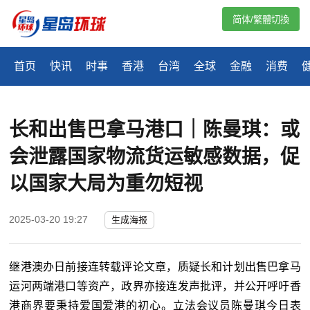
简体/繁體切換
首页
快讯
时事
香港
台湾
全球
金融
消费
长和出售巴拿马港口｜陈曼琪：或
会泄露国家物流货运敏感数据，促
以国家大局为重勿短视
2025-03-20 19:27
生成海报
继港澳办日前接连转载评论文章，质疑长和计划出售巴拿马
运河两端港口等资产，政界亦接连发声批评，并公开呼吁香
港商界要秉持爱国爱港的初心。立法会议员陈曼琪今日表